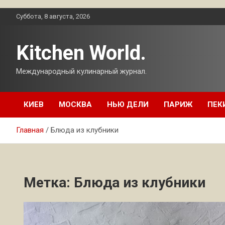
Перейти
Суббота, 8 августа, 2026
к
содержимому
Kitchen World.
Международный кулинарный журнал.
КИЕВ
МОСКВА
НЬЮ ДЕЛИ
ПАРИЖ
ПЕК
Главная
Блюда из клубники
Метка:
Блюда из клубники