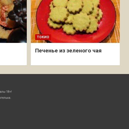
ТОКИО
Печенье из зеленого чая
алы 18+!
ательна.