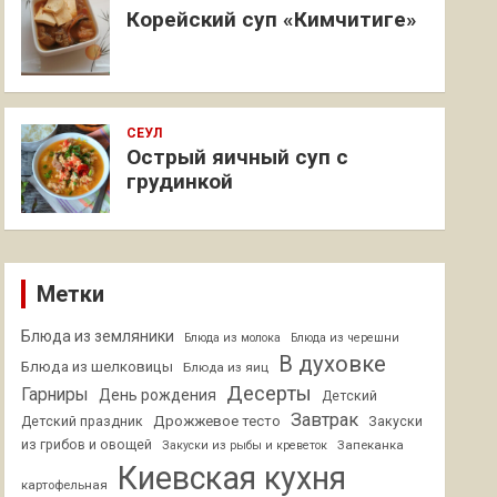
Корейский суп «Кимчитиге»
СЕУЛ
Острый яичный суп с
грудинкой
Метки
Блюда из земляники
Блюда из молока
Блюда из черешни
В духовке
Блюда из шелковицы
Блюда из яиц
Десерты
Гарниры
День рождения
Детский
Завтрак
Дрожжевое тесто
Детский праздник
Закуски
из грибов и овощей
Запеканка
Закуски из рыбы и креветок
Киевская кухня
картофельная