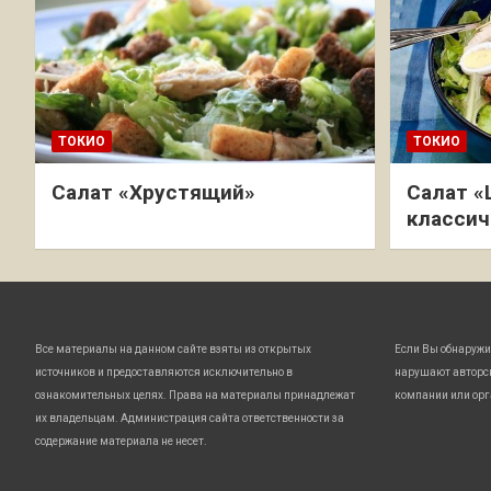
ТОКИО
ТОКИО
Салат «Хрустящий»
Салат «
классич
Все материалы на данном сайте взяты из открытых
Если Вы обнаружи
источников и предоставляются исключительно в
нарушают авторс
ознакомительных целях. Права на материалы принадлежат
компании или орг
их владельцам. Администрация сайта ответственности за
содержание материала не несет.