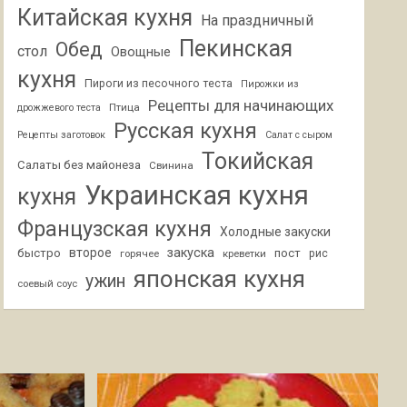
Китайская кухня
На праздничный
Пекинская
Обед
стол
Овощные
кухня
Пироги из песочного теста
Пирожки из
Рецепты для начинающих
Птица
дрожжевого теста
Русская кухня
Рецепты заготовок
Салат с сыром
Токийская
Салаты без майонеза
Свинина
Украинская кухня
кухня
Французская кухня
Холодные закуски
второе
закуска
быстро
пост
горячее
креветки
рис
японская кухня
ужин
соевый соус