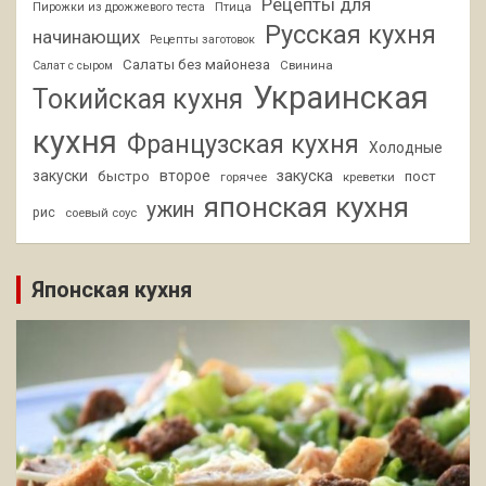
Рецепты для
Птица
Пирожки из дрожжевого теста
Русская кухня
начинающих
Рецепты заготовок
Салаты без майонеза
Свинина
Салат с сыром
Украинская
Токийская кухня
кухня
Французская кухня
Холодные
закуски
второе
закуска
быстро
пост
горячее
креветки
японская кухня
ужин
рис
соевый соус
Японская кухня