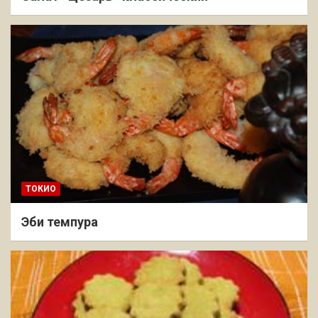
ТОКИО
Эби темпура