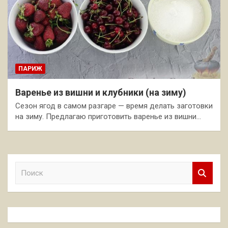
ПАРИЖ
Варенье из вишни и клубники (на зиму)
Сезон ягод в самом разгаре — время делать заготовки
на зиму. Предлагаю приготовить варенье из вишни…
П
о
и
с
к