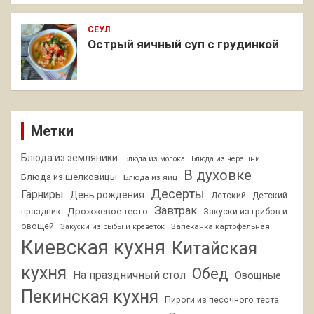
СЕУЛ
Острый яичный суп с грудинкой
Метки
Блюда из земляники
Блюда из молока
Блюда из черешни
В духовке
Блюда из шелковицы
Блюда из яиц
Десерты
Гарниры
День рождения
Детский
Детский
Завтрак
Дрожжевое тесто
праздник
Закуски из грибов и
овощей
Запеканка картофельная
Закуски из рыбы и креветок
Киевская кухня
Китайская
кухня
Обед
На праздничный стол
Овощные
Пекинская кухня
Пироги из песочного теста