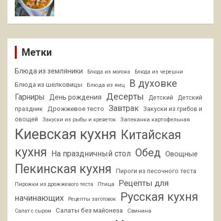
Метки
Блюда из земляники
Блюда из молока
Блюда из черешни
В духовке
Блюда из шелковицы
Блюда из яиц
Десерты
Гарниры
День рождения
Детский
Детский
Завтрак
Дрожжевое тесто
праздник
Закуски из грибов и
овощей
Запеканка картофельная
Закуски из рыбы и креветок
Киевская кухня
Китайская
кухня
Обед
На праздничный стол
Овощные
Пекинская кухня
Пироги из песочного теста
Рецепты для
Птица
Пирожки из дрожжевого теста
Русская кухня
начинающих
Рецепты заготовок
Салаты без майонеза
Свинина
Салат с сыром