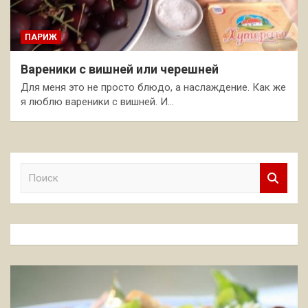
ПАРИЖ
Вареники с вишней или черешней
Для меня это не просто блюдо, а наслаждение. Как же
я люблю вареники с вишней. И…
П
о
и
с
к