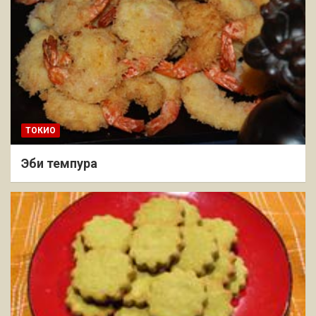
ТОКИО
Эби темпура