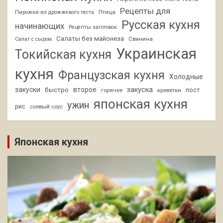
Рецепты для
Птица
Пирожки из дрожжевого теста
Русская кухня
начинающих
Рецепты заготовок
Салаты без майонеза
Свинина
Салат с сыром
Украинская
Токийская кухня
кухня
Французская кухня
Холодные
закуски
второе
закуска
быстро
пост
горячее
креветки
японская кухня
ужин
рис
соевый соус
Японская кухня