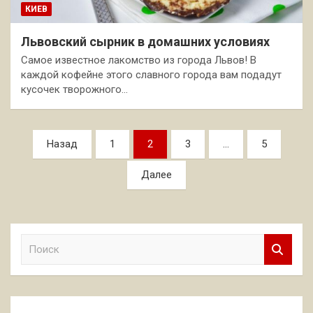
КИЕВ
Львовский сырник в домашних условиях
Самое известное лакомство из города Львов! В
каждой кофейне этого славного города вам подадут
кусочек творожного…
Пагинация
Назад
1
2
3
…
5
записей
Далее
П
о
и
с
к