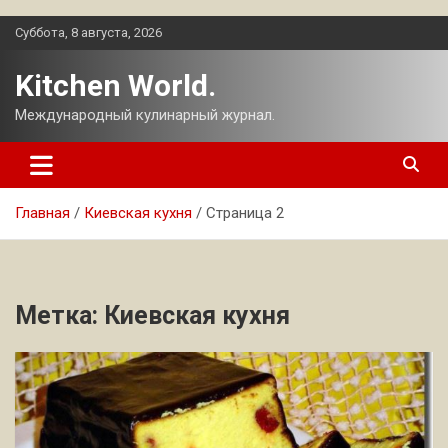
Перейти
Суббота, 8 августа, 2026
к
содержимому
Kitchen World.
Международный кулинарный журнал.
Главная
Киевская кухня
Страница 2
Метка:
Киевская кухня