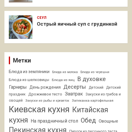
СЕУЛ
Острый яичный суп с грудинкой
Метки
Блюда из земляники
Блюда из молока
Блюда из черешни
В духовке
Блюда из шелковицы
Блюда из яиц
Десерты
Гарниры
День рождения
Детский
Детский
Завтрак
Дрожжевое тесто
праздник
Закуски из грибов и
овощей
Запеканка картофельная
Закуски из рыбы и креветок
Киевская кухня
Китайская
кухня
Обед
На праздничный стол
Овощные
Пекинская кухня
Пироги из песочного теста