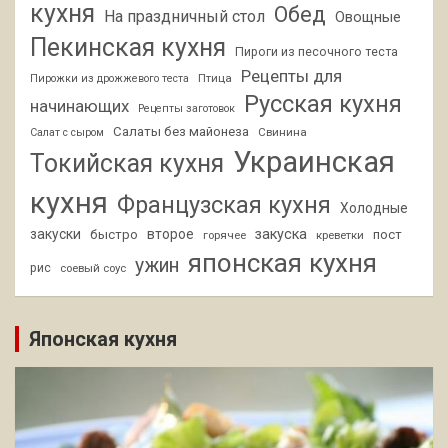
кухня
Обед
На праздничный стол
Овощные
Пекинская кухня
Пироги из песочного теста
Рецепты для
Птица
Пирожки из дрожжевого теста
Русская кухня
начинающих
Рецепты заготовок
Салаты без майонеза
Свинина
Салат с сыром
Украинская
Токийская кухня
кухня
Французская кухня
Холодные
закуски
второе
закуска
быстро
пост
горячее
креветки
японская кухня
ужин
рис
соевый соус
Японская кухня