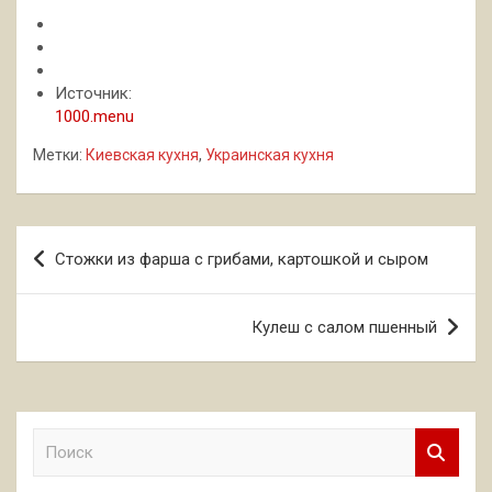
Источник:
1000.menu
Метки:
Киевская кухня
,
Украинская кухня
Навигация
Стожки из фарша с грибами, картошкой и сыром
по
записям
Кулеш с салом пшенный
П
о
и