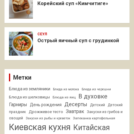
Корейский суп «Кимчитиге»
СЕУЛ
Острый яичный суп с грудинкой
Метки
Блюда из земляники
Блюда из молока
Блюда из черешни
В духовке
Блюда из шелковицы
Блюда из яиц
Десерты
Гарниры
День рождения
Детский
Детский
Завтрак
Дрожжевое тесто
праздник
Закуски из грибов и
овощей
Запеканка картофельная
Закуски из рыбы и креветок
Киевская кухня
Китайская