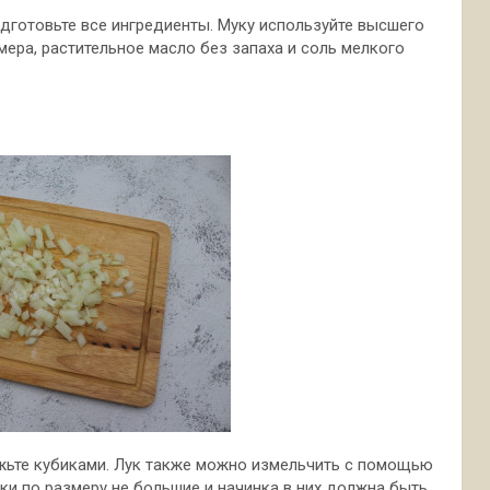
одготовьте все ингредиенты. Муку используйте высшего
мера, растительное масло без запаха и соль мелкого
режьте кубиками. Лук также можно измельчить с помощью
ики по размеру не большие и начинка в них должна быть