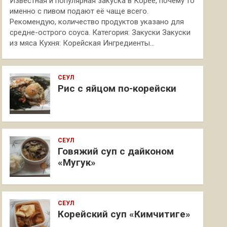
Известная и популярная закуска в Корее, почему то
именно с пивом подают её чаще всего.
Рекомендую, количество продуктов указано для
средне-острого соуса. Категория: Закуски Закуски
из мяса Кухня: Корейская Ингредиенты…
СЕУЛ
Рис с яйцом по-корейски
СЕУЛ
Говяжий суп с дайконом
«Мугук»
СЕУЛ
Корейский суп «Кимчитиге»