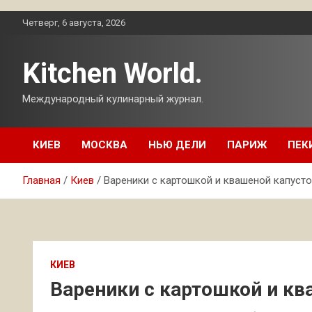
Перейти
Четверг, 6 августа, 2026
к
содержимому
Kitchen World.
Международный кулинарный журнал.
КИЕВ
МОСКВА
НЬЮ ДЕЛИ
ПАРИЖ
ПЕК
Главная
Киев
Вареники с картошкой и квашеной капуст
КИЕВ
Вареники с картошкой и кв