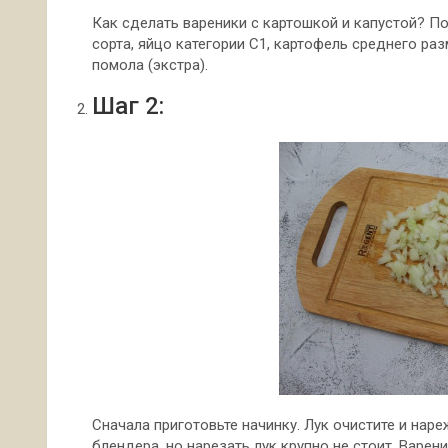
Как сделать вареники с картошкой и капустой? П
сорта, яйцо категории С1, картофель среднего раз
помола (экстра).
Шаг 2:
Сначала приготовьте начинку. Лук очистите и на
блендера, но нарезать лук крупно не стоит. Варен