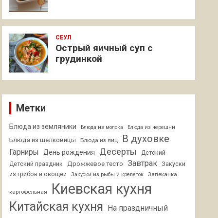
СЕУЛ
Острый яичный суп с
грудинкой
Метки
Блюда из земляники
Блюда из молока
Блюда из черешни
В духовке
Блюда из шелковицы
Блюда из яиц
Десерты
Гарниры
День рождения
Детский
Завтрак
Дрожжевое тесто
Детский праздник
Закуски
из грибов и овощей
Запеканка
Закуски из рыбы и креветок
Киевская кухня
картофельная
Китайская кухня
На праздничный