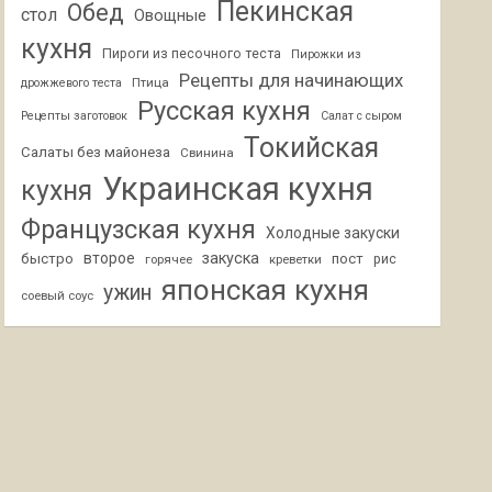
Пекинская
Обед
стол
Овощные
кухня
Пироги из песочного теста
Пирожки из
Рецепты для начинающих
Птица
дрожжевого теста
Русская кухня
Рецепты заготовок
Салат с сыром
Токийская
Салаты без майонеза
Свинина
Украинская кухня
кухня
Французская кухня
Холодные закуски
второе
закуска
быстро
пост
горячее
креветки
рис
японская кухня
ужин
соевый соус