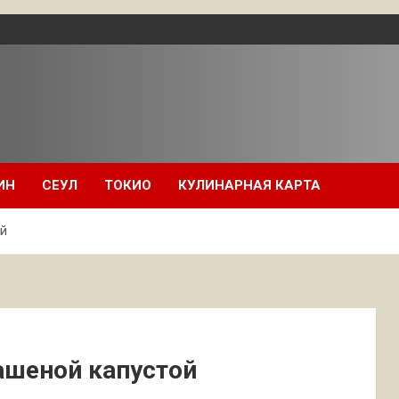
ИН
СЕУЛ
ТОКИО
КУЛИНАРНАЯ КАРТА
ой
ашеной капустой