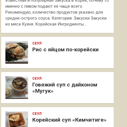
Известная и популярная закуска в Корее, почему то
именно с пивом подают её чаще всего.
Рекомендую, количество продуктов указано для
средне-острого соуса. Категория: Закуски Закуски
из мяса Кухня: Корейская Ингредиенты…
СЕУЛ
Рис с яйцом по-корейски
СЕУЛ
Говяжий суп с дайконом
«Мугук»
СЕУЛ
Корейский суп «Кимчитиге»