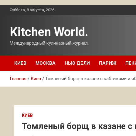
Перейти
Суббота, 8 августа, 2026
к
содержимому
Kitchen World.
Международный кулинарный журнал.
КИЕВ
МОСКВА
НЬЮ ДЕЛИ
ПАРИЖ
ПЕК
Главная
Киев
Томленый борщ в казане с кабачками и я
КИЕВ
Томленый борщ в казане с