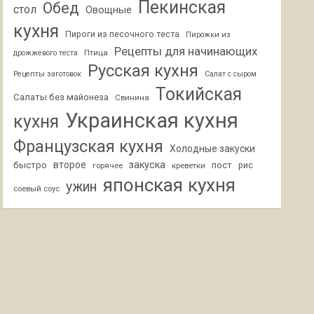
Пекинская
Обед
стол
Овощные
кухня
Пироги из песочного теста
Пирожки из
Рецепты для начинающих
Птица
дрожжевого теста
Русская кухня
Рецепты заготовок
Салат с сыром
Токийская
Салаты без майонеза
Свинина
Украинская кухня
кухня
Французская кухня
Холодные закуски
второе
закуска
быстро
пост
горячее
креветки
рис
японская кухня
ужин
соевый соус