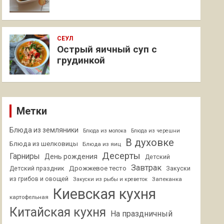
СЕУЛ
Острый яичный суп с
грудинкой
Метки
Блюда из земляники
Блюда из молока
Блюда из черешни
В духовке
Блюда из шелковицы
Блюда из яиц
Десерты
Гарниры
День рождения
Детский
Завтрак
Дрожжевое тесто
Детский праздник
Закуски
из грибов и овощей
Запеканка
Закуски из рыбы и креветок
Киевская кухня
картофельная
Китайская кухня
На праздничный