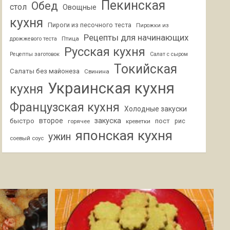
Пекинская
Обед
стол
Овощные
кухня
Пироги из песочного теста
Пирожки из
Рецепты для начинающих
Птица
дрожжевого теста
Русская кухня
Рецепты заготовок
Салат с сыром
Токийская
Салаты без майонеза
Свинина
Украинская кухня
кухня
Французская кухня
Холодные закуски
второе
закуска
быстро
пост
горячее
креветки
рис
японская кухня
ужин
соевый соус