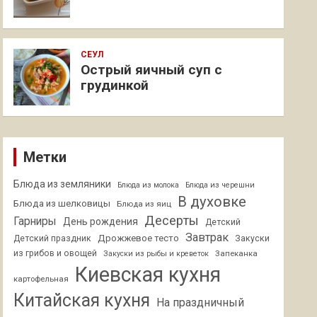
СЕУЛ
Острый яичный суп с
грудинкой
Метки
Блюда из земляники
Блюда из молока
Блюда из черешни
В духовке
Блюда из шелковицы
Блюда из яиц
Десерты
Гарниры
День рождения
Детский
Завтрак
Дрожжевое тесто
Детский праздник
Закуски
из грибов и овощей
Запеканка
Закуски из рыбы и креветок
Киевская кухня
картофельная
Китайская кухня
На праздничный