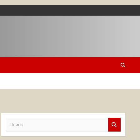
П
о
и