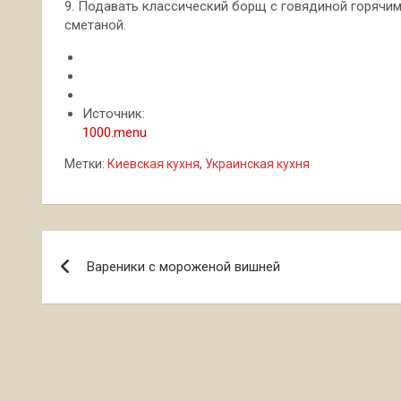
9. Подавать классический борщ с говядиной горячи
сметаной.
Источник:
1000.menu
Метки:
Киевская кухня
,
Украинская кухня
Навигация
Вареники с мороженой вишней
по
записям