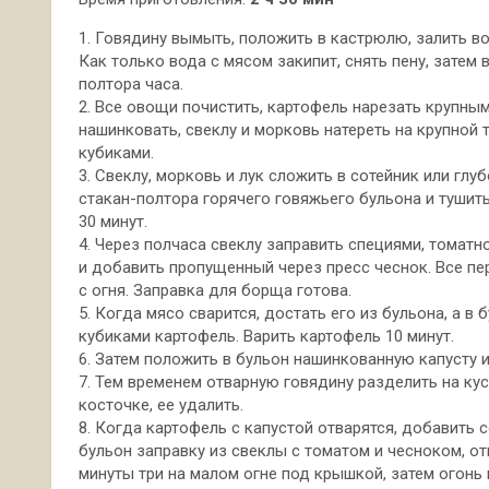
1. Говядину вымыть, положить в кастрюлю, залить во
Как только вода с мясом закипит, снять пену, затем 
полтора часа.
2. Все овощи почистить, картофель нарезать крупным
нашинковать, свеклу и морковь натереть на крупной т
кубиками.
3. Свеклу, морковь и лук сложить в сотейник или глу
стакан-полтора горячего говяжьего бульона и тушит
30 минут.
4. Через полчаса свеклу заправить специями, томатно
и добавить пропущенный через пресс чеснок. Все пе
с огня. Заправка для борща готова.
5. Когда мясо сварится, достать его из бульона, а в
кубиками картофель. Варить картофель 10 минут.
6. Затем положить в бульон нашинкованную капусту и
7. Тем временем отварную говядину разделить на кус
косточке, ее удалить.
8. Когда картофель с капустой отварятся, добавить 
бульон заправку из свеклы с томатом и чесноком, о
минуты три на малом огне под крышкой, затем огонь