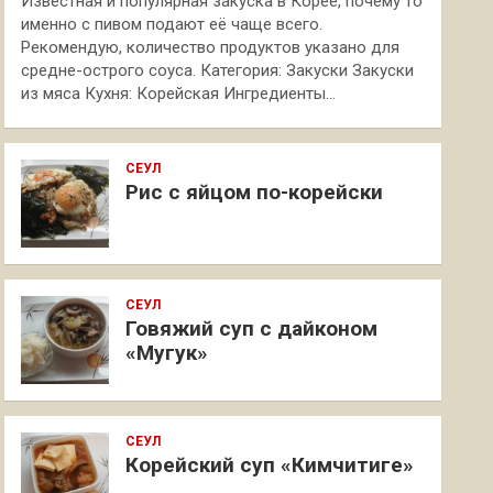
Известная и популярная закуска в Корее, почему то
именно с пивом подают её чаще всего.
Рекомендую, количество продуктов указано для
средне-острого соуса. Категория: Закуски Закуски
из мяса Кухня: Корейская Ингредиенты…
СЕУЛ
Рис с яйцом по-корейски
СЕУЛ
Говяжий суп с дайконом
«Мугук»
СЕУЛ
Корейский суп «Кимчитиге»