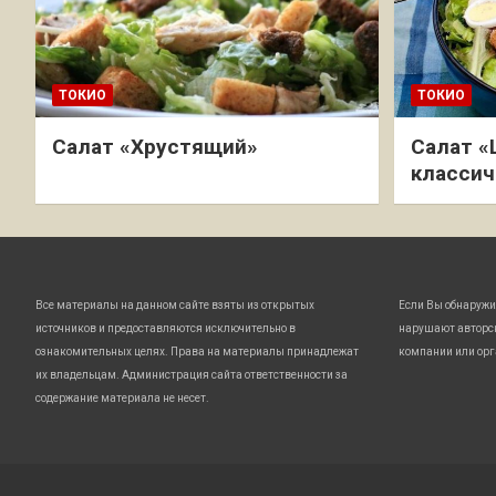
ТОКИО
ТОКИО
Салат «Хрустящий»
Салат «
классич
Все материалы на данном сайте взяты из открытых
Если Вы обнаружи
источников и предоставляются исключительно в
нарушают авторс
ознакомительных целях. Права на материалы принадлежат
компании или орг
их владельцам. Администрация сайта ответственности за
содержание материала не несет.