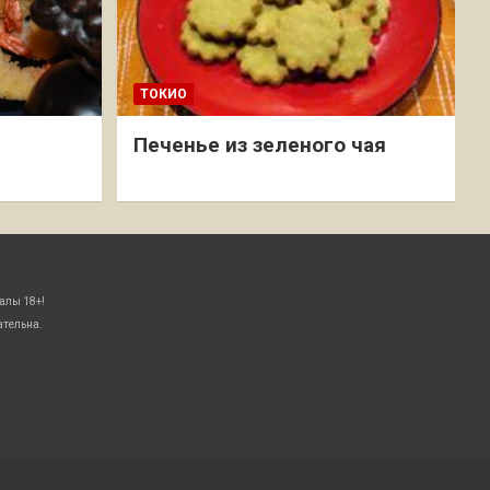
ТОКИО
Печенье из зеленого чая
алы 18+!
ательна.