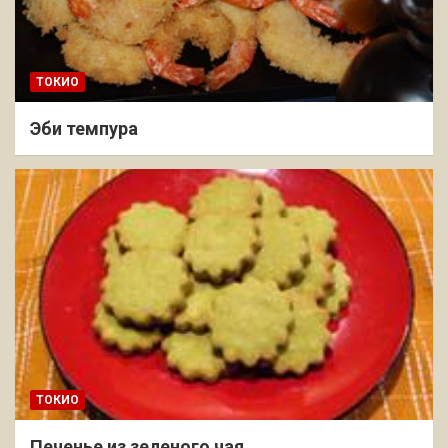
ТОКИО
Эби темпура
ТОКИО
Печенье из зеленого чая