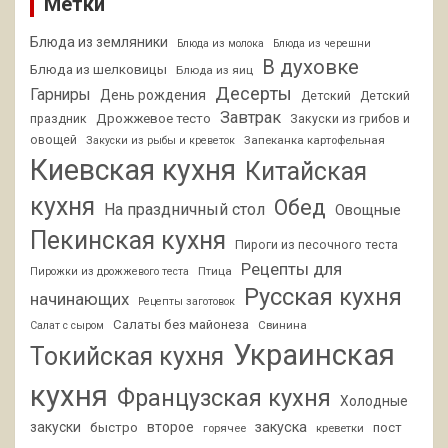
Метки
Блюда из земляники
Блюда из молока
Блюда из черешни
В духовке
Блюда из шелковицы
Блюда из яиц
Десерты
Гарниры
День рождения
Детский
Детский
Завтрак
Дрожжевое тесто
праздник
Закуски из грибов и
овощей
Запеканка картофельная
Закуски из рыбы и креветок
Киевская кухня
Китайская
кухня
Обед
На праздничный стол
Овощные
Пекинская кухня
Пироги из песочного теста
Рецепты для
Птица
Пирожки из дрожжевого теста
Русская кухня
начинающих
Рецепты заготовок
Салаты без майонеза
Свинина
Салат с сыром
Украинская
Токийская кухня
кухня
Французская кухня
Холодные
закуски
второе
закуска
быстро
пост
горячее
креветки