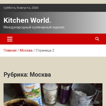
Перейти
Суббота, 8 августа, 2026
к
содержимому
Kitchen World.
Международный кулинарный журнал.
Главная
Москва
Страница 2
Рубрика:
Москва