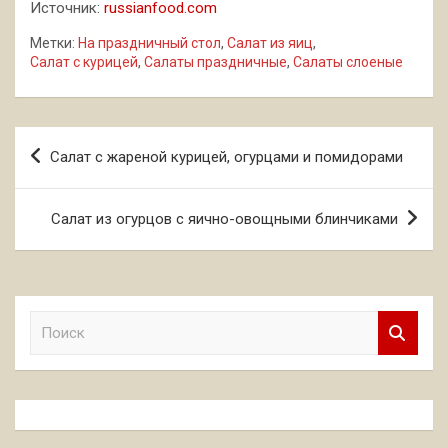
Источник:
russianfood.com
Метки:
На праздничный стол
,
Салат из яиц
,
Салат с курицей
,
Салаты праздничные
,
Салаты слоеные
Навигация
Салат с жареной курицей, огурцами и помидорами
по
записям
Салат из огурцов с яично-овощными блинчиками
П
о
и
с
к