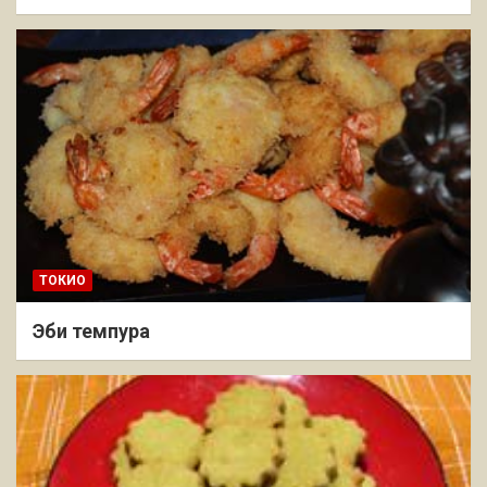
ТОКИО
Эби темпура