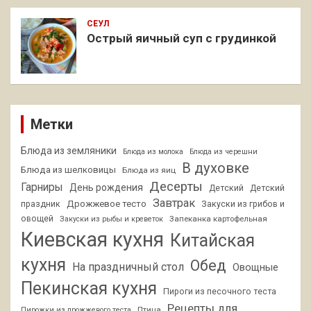
СЕУЛ
Острый яичный суп с грудинкой
Метки
Блюда из земляники
Блюда из молока
Блюда из черешни
В духовке
Блюда из шелковицы
Блюда из яиц
Десерты
Гарниры
День рождения
Детский
Детский
Завтрак
Дрожжевое тесто
праздник
Закуски из грибов и
овощей
Запеканка картофельная
Закуски из рыбы и креветок
Киевская кухня
Китайская
кухня
Обед
На праздничный стол
Овощные
Пекинская кухня
Пироги из песочного теста
Рецепты для
Птица
Пирожки из дрожжевого теста