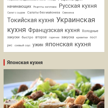
Русская кухня
начинающих
Рецепты заготовок
Салаты без майонеза
Свинина
Салат с сыром
Украинская
Токийская кухня
кухня
Французская кухня
Холодные
закуски
второе
закуска
быстро
пост
горячее
креветки
японская кухня
ужин
рис
соевый соус
Японская кухня