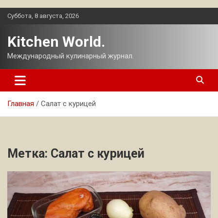
Перейти
Суббота, 8 августа, 2026
к
содержимому
Kitchen World.
Международный кулинарный журнал.
Главная
Салат с курицей
Метка:
Салат с курицей