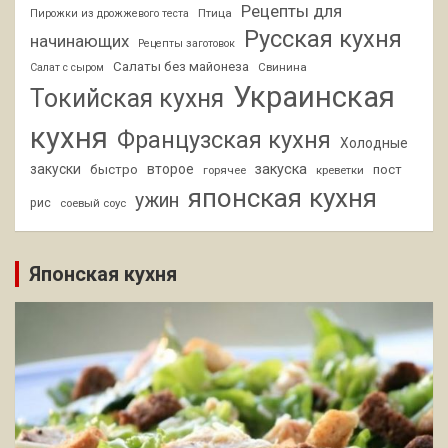
Рецепты для
Птица
Пирожки из дрожжевого теста
Русская кухня
начинающих
Рецепты заготовок
Салаты без майонеза
Свинина
Салат с сыром
Украинская
Токийская кухня
кухня
Французская кухня
Холодные
закуски
второе
закуска
быстро
пост
горячее
креветки
японская кухня
ужин
рис
соевый соус
Японская кухня