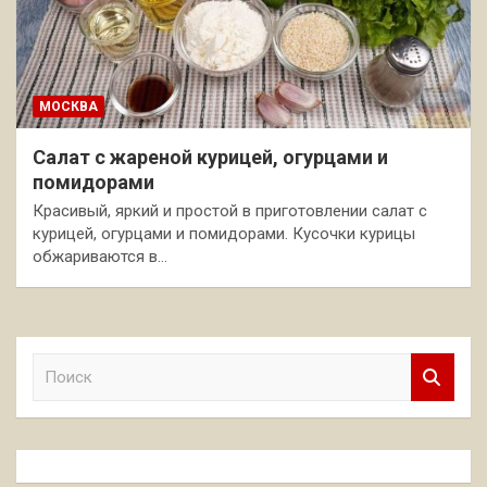
МОСКВА
Салат с жареной курицей, огурцами и
помидорами
Красивый, яркий и простой в приготовлении салат с
курицей, огурцами и помидорами. Кусочки курицы
обжариваются в…
П
о
и
с
к