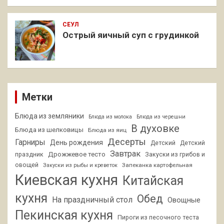
СЕУЛ
Острый яичный суп с грудинкой
Метки
Блюда из земляники
Блюда из молока
Блюда из черешни
В духовке
Блюда из шелковицы
Блюда из яиц
Десерты
Гарниры
День рождения
Детский
Детский
Завтрак
Дрожжевое тесто
праздник
Закуски из грибов и
овощей
Запеканка картофельная
Закуски из рыбы и креветок
Киевская кухня
Китайская
кухня
Обед
На праздничный стол
Овощные
Пекинская кухня
Пироги из песочного теста