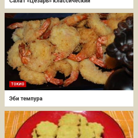
Салат «Цезарь» классический
ТОКИО
Эби темпура