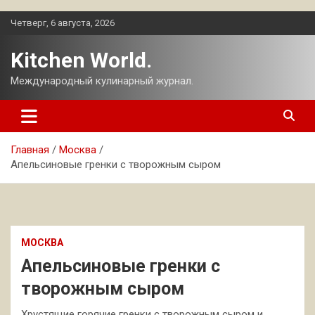
Перейти
Четверг, 6 августа, 2026
к
содержимому
Kitchen World.
Международный кулинарный журнал.
Главная
Москва
Апельсиновые гренки с творожным сыром
МОСКВА
Апельсиновые гренки с
творожным сыром
Хрустящие горячие гренки с творожным сыром и