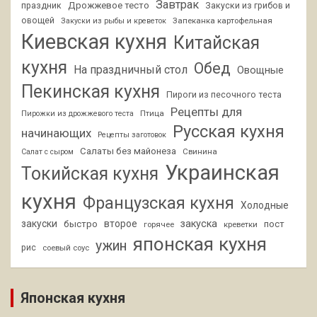
Завтрак
Дрожжевое тесто
праздник
Закуски из грибов и
овощей
Запеканка картофельная
Закуски из рыбы и креветок
Киевская кухня
Китайская
кухня
Обед
На праздничный стол
Овощные
Пекинская кухня
Пироги из песочного теста
Рецепты для
Птица
Пирожки из дрожжевого теста
Русская кухня
начинающих
Рецепты заготовок
Салаты без майонеза
Свинина
Салат с сыром
Украинская
Токийская кухня
кухня
Французская кухня
Холодные
закуски
второе
закуска
быстро
пост
горячее
креветки
японская кухня
ужин
рис
соевый соус
Японская кухня