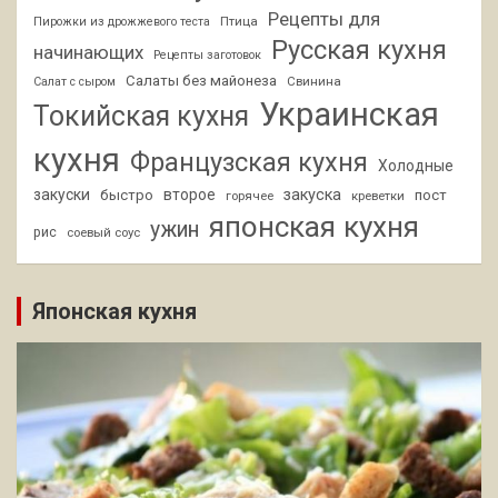
Рецепты для
Птица
Пирожки из дрожжевого теста
Русская кухня
начинающих
Рецепты заготовок
Салаты без майонеза
Свинина
Салат с сыром
Украинская
Токийская кухня
кухня
Французская кухня
Холодные
закуски
второе
закуска
быстро
пост
горячее
креветки
японская кухня
ужин
рис
соевый соус
Японская кухня