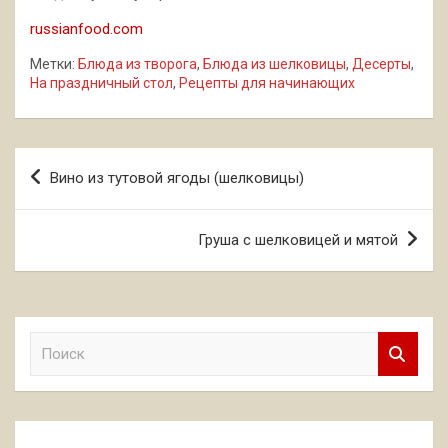
russianfood.com
Метки:
Блюда из творога
,
Блюда из шелковицы
,
Десерты
,
На праздничный стол
,
Рецепты для начинающих
Навигация
Вино из тутовой ягоды (шелковицы)
по
записям
Груша с шелковицей и мятой
П
о
и
с
к