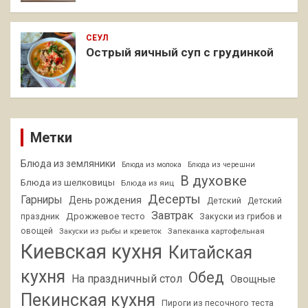
СЕУЛ
Острый яичный суп с грудинкой
Метки
Блюда из земляники
Блюда из молока
Блюда из черешни
В духовке
Блюда из шелковицы
Блюда из яиц
Десерты
Гарниры
День рождения
Детский
Детский
Завтрак
Дрожжевое тесто
праздник
Закуски из грибов и
овощей
Запеканка картофельная
Закуски из рыбы и креветок
Киевская кухня
Китайская
кухня
Обед
На праздничный стол
Овощные
Пекинская кухня
Пироги из песочного теста