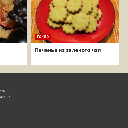
ТОКИО
Печенье из зеленого чая
алы 18+!
ательна.