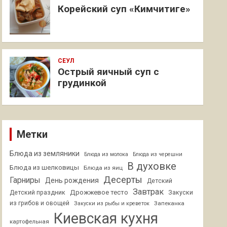
Корейский суп «Кимчитиге»
СЕУЛ
Острый яичный суп с
грудинкой
Метки
Блюда из земляники
Блюда из молока
Блюда из черешни
В духовке
Блюда из шелковицы
Блюда из яиц
Десерты
Гарниры
День рождения
Детский
Завтрак
Дрожжевое тесто
Детский праздник
Закуски
из грибов и овощей
Запеканка
Закуски из рыбы и креветок
Киевская кухня
картофельная