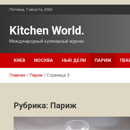
Перейти
Пятница, 7 августа, 2026
к
содержимому
Kitchen World.
Международный кулинарный журнал.
КИЕВ
МОСКВА
НЬЮ ДЕЛИ
ПАРИЖ
ПЕК
Главная
Париж
Страница 5
Рубрика:
Париж