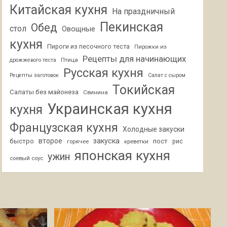
Китайская кухня
На праздничный
Пекинская
Обед
стол
Овощные
кухня
Пироги из песочного теста
Пирожки из
Рецепты для начинающих
Птица
дрожжевого теста
Русская кухня
Рецепты заготовок
Салат с сыром
Токийская
Салаты без майонеза
Свинина
Украинская кухня
кухня
Французская кухня
Холодные закуски
второе
закуска
быстро
пост
горячее
креветки
рис
японская кухня
ужин
соевый соус