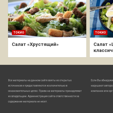
ТОКИО
ТОКИО
Салат «Хрустящий»
Салат «
классич
Все материалы на данном сайте взяты из открытых
Если Вы обнаружи
источников и предоставляются исключительно в
нарушают авторс
ознакомительных целях. Права на материалы принадлежат
компании или орг
их владельцам. Администрация сайта ответственности за
содержание материала не несет.