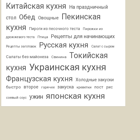
Китайская кухня
На праздничный
Пекинская
Обед
стол
Овощные
кухня
Пироги из песочного теста
Пирожки из
Рецепты для начинающих
Птица
дрожжевого теста
Русская кухня
Рецепты заготовок
Салат с сыром
Токийская
Салаты без майонеза
Свинина
Украинская кухня
кухня
Французская кухня
Холодные закуски
второе
закуска
быстро
пост
горячее
креветки
рис
японская кухня
ужин
соевый соус