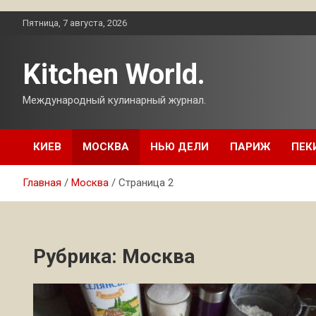
Перейти
Пятница, 7 августа, 2026
к
содержимому
Kitchen World.
Международный кулинарный журнал.
КИЕВ
МОСКВА
НЬЮ ДЕЛИ
ПАРИЖ
ПЕК
Главная
Москва
Страница 2
Рубрика:
Москва