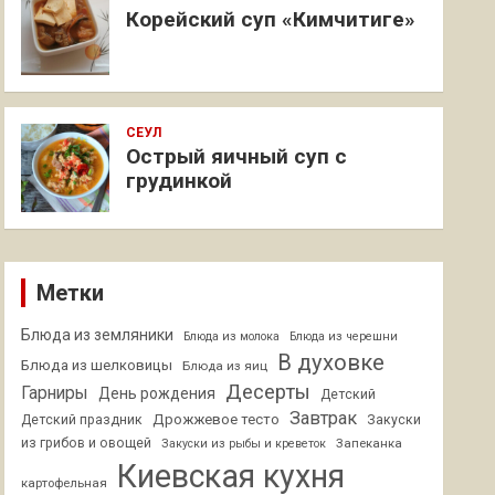
Корейский суп «Кимчитиге»
СЕУЛ
Острый яичный суп с
грудинкой
Метки
Блюда из земляники
Блюда из молока
Блюда из черешни
В духовке
Блюда из шелковицы
Блюда из яиц
Десерты
Гарниры
День рождения
Детский
Завтрак
Дрожжевое тесто
Детский праздник
Закуски
из грибов и овощей
Запеканка
Закуски из рыбы и креветок
Киевская кухня
картофельная