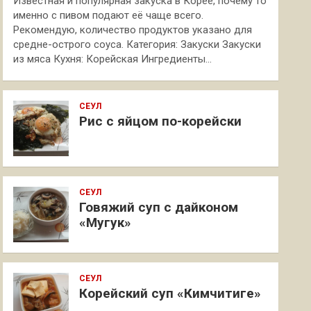
Известная и популярная закуска в Корее, почему то
именно с пивом подают её чаще всего.
Рекомендую, количество продуктов указано для
средне-острого соуса. Категория: Закуски Закуски
из мяса Кухня: Корейская Ингредиенты…
СЕУЛ
Рис с яйцом по-корейски
СЕУЛ
Говяжий суп с дайконом
«Мугук»
СЕУЛ
Корейский суп «Кимчитиге»