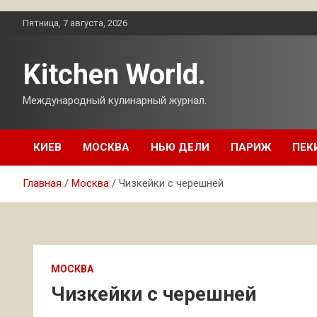
Перейти
Пятница, 7 августа, 2026
к
содержимому
Kitchen World.
Международный кулинарный журнал.
КИЕВ
МОСКВА
НЬЮ ДЕЛИ
ПАРИЖ
ПЕК
Главная
Москва
Чизкейки с черешней
МОСКВА
Чизкейки с черешней