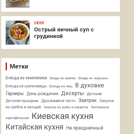
СЕУЛ
Острый яичный суп с
грудинкой
Метки
Блюда из земляники
Блюда из молока
Блюда из черешни
В духовке
Блюда из шелковицы
Блюда из яиц
Десерты
Гарниры
День рождения
Детский
Завтрак
Дрожжевое тесто
Детский праздник
Закуски
из грибов и овощей
Запеканка
Закуски из рыбы и креветок
Киевская кухня
картофельная
Китайская кухня
На праздничный