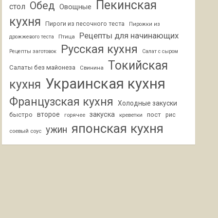
Пекинская
Обед
стол
Овощные
кухня
Пироги из песочного теста
Пирожки из
Рецепты для начинающих
Птица
дрожжевого теста
Русская кухня
Рецепты заготовок
Салат с сыром
Токийская
Салаты без майонеза
Свинина
Украинская кухня
кухня
Французская кухня
Холодные закуски
второе
закуска
быстро
пост
горячее
креветки
рис
японская кухня
ужин
соевый соус