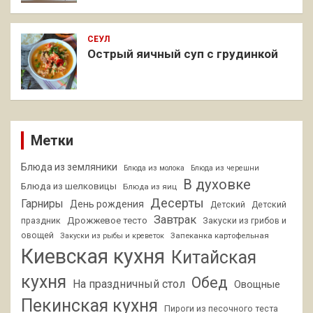
СЕУЛ
Острый яичный суп с грудинкой
Метки
Блюда из земляники
Блюда из молока
Блюда из черешни
В духовке
Блюда из шелковицы
Блюда из яиц
Десерты
Гарниры
День рождения
Детский
Детский
Завтрак
Дрожжевое тесто
праздник
Закуски из грибов и
овощей
Запеканка картофельная
Закуски из рыбы и креветок
Киевская кухня
Китайская
кухня
Обед
На праздничный стол
Овощные
Пекинская кухня
Пироги из песочного теста