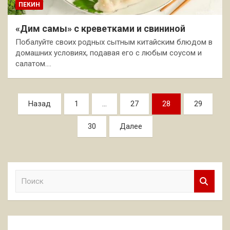
ПЕКИН
«Дим самы» с креветками и свининой
Побалуйте своих родных сытным китайским блюдом в
домашних условиях, подавая его с любым соусом и
салатом.…
Пагинация
Назад
1
…
27
28
29
записей
30
Далее
П
о
и
с
к