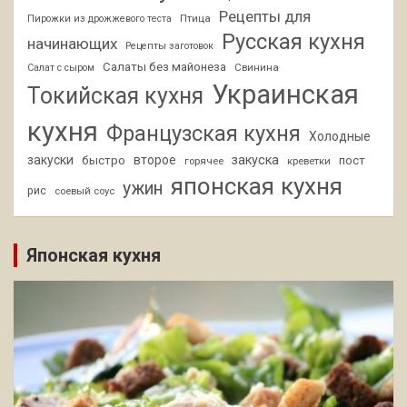
Рецепты для
Птица
Пирожки из дрожжевого теста
Русская кухня
начинающих
Рецепты заготовок
Салаты без майонеза
Свинина
Салат с сыром
Украинская
Токийская кухня
кухня
Французская кухня
Холодные
закуски
второе
закуска
быстро
пост
горячее
креветки
японская кухня
ужин
рис
соевый соус
Японская кухня