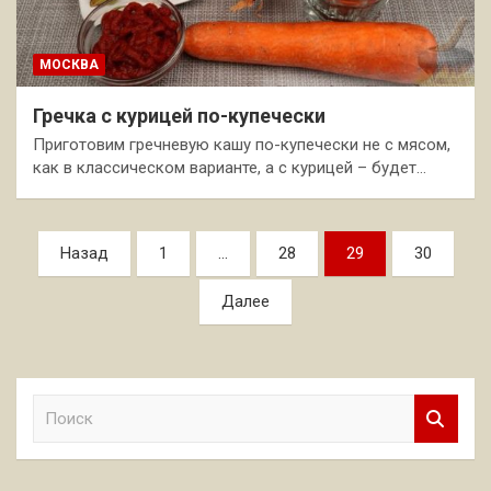
МОСКВА
Гречка с курицей по-купечески
Приготовим гречневую кашу по-купечески не с мясом,
как в классическом варианте, а с курицей – будет…
Пагинация
Назад
1
…
28
29
30
записей
Далее
П
о
и
с