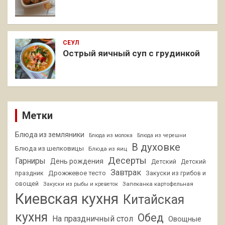
СЕУЛ
Острый яичный суп с грудинкой
Метки
Блюда из земляники
Блюда из молока
Блюда из черешни
В духовке
Блюда из шелковицы
Блюда из яиц
Десерты
Гарниры
День рождения
Детский
Детский
Завтрак
Дрожжевое тесто
праздник
Закуски из грибов и
овощей
Запеканка картофельная
Закуски из рыбы и креветок
Киевская кухня
Китайская
кухня
Обед
На праздничный стол
Овощные