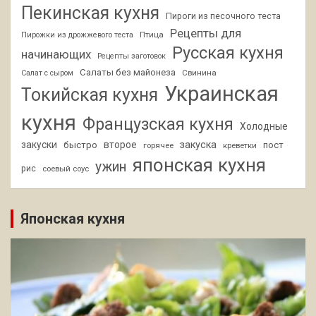
Пекинская кухня
Пироги из песочного теста
Рецепты для
Птица
Пирожки из дрожжевого теста
Русская кухня
начинающих
Рецепты заготовок
Салаты без майонеза
Свинина
Салат с сыром
Украинская
Токийская кухня
кухня
Французская кухня
Холодные
закуски
второе
закуска
быстро
пост
горячее
креветки
японская кухня
ужин
рис
соевый соус
Японская кухня