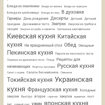
Блюда из земляники
Блюда из молока
Блюда из черешни
В духовке
Блюда из шелковицы
Блюда из яиц
Десерты
Гарниры
День рождения
Детский
Детский
Завтрак
Дрожжевое тесто
праздник
Закуски из грибов и
овощей
Запеканка картофельная
Закуски из рыбы и креветок
Киевская кухня
Китайская
кухня
Обед
На праздничный стол
Овощные
Пекинская кухня
Пироги из песочного теста
Рецепты для
Птица
Пирожки из дрожжевого теста
Русская кухня
начинающих
Рецепты заготовок
Салаты без майонеза
Свинина
Салат с сыром
Украинская
Токийская кухня
кухня
Французская кухня
Холодные
закуски
второе
закуска
быстро
пост
горячее
креветки
японская кухня
ужин
рис
соевый соус