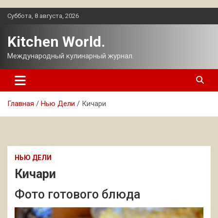
Перейти
Суббота, 8 августа, 2026
к
содержимому
Kitchen World.
Международный кулинарный журнал.
Главная
Нью Дели
Кичари
НЬЮ ДЕЛИ
Кичари
Фото готового блюда