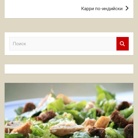
записям
Карри по-индийски
П
о
и
с
к