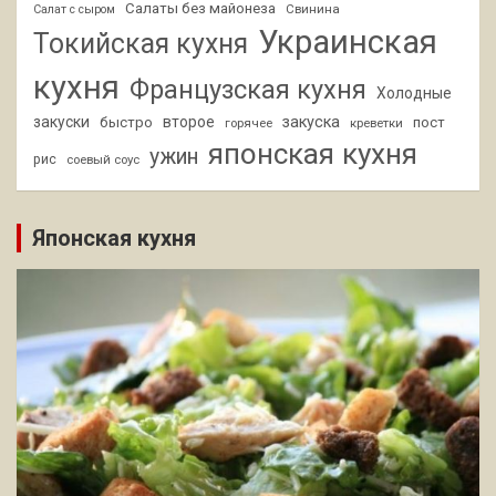
Салаты без майонеза
Свинина
Салат с сыром
Украинская
Токийская кухня
кухня
Французская кухня
Холодные
закуски
второе
закуска
быстро
пост
горячее
креветки
японская кухня
ужин
рис
соевый соус
Японская кухня