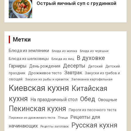
Острый яичный суп с грудинкой
Метки
Блюда из земляники
Блюда из молока
Блюда из черешни
В духовке
Блюда из шелковицы
Блюда из яиц
Десерты
Гарниры
День рождения
Детский
Детский
Завтрак
Дрожжевое тесто
праздник
Закуски из грибов и
овощей
Запеканка картофельная
Закуски из рыбы и креветок
Киевская кухня
Китайская
кухня
Обед
На праздничный стол
Овощные
Пекинская кухня
Пироги из песочного теста
Рецепты для
Птица
Пирожки из дрожжевого теста
Русская кухня
начинающих
Рецепты заготовок