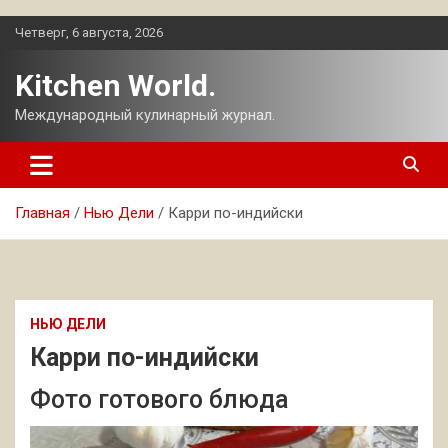
Перейти
Четверг, 6 августа, 2026
к
содержимому
Kitchen World.
Международный кулинарный журнал.
Главная
Нью Дели
Карри по-индийски
НЬЮ ДЕЛИ
Карри по-индийски
Фото готового блюда