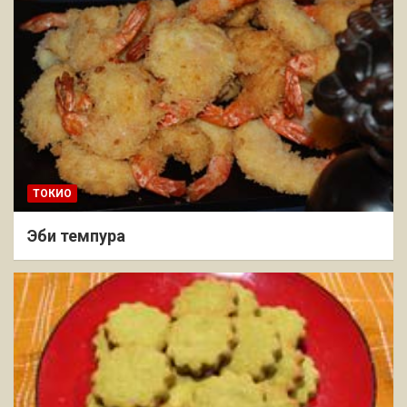
ТОКИО
Эби темпура