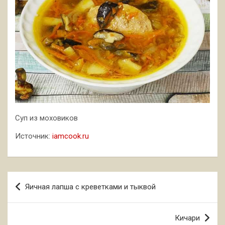
Суп из моховиков
Источник:
iamcook.ru
Навигация
Яичная лапша с креветками и тыквой
по
записям
Кичари