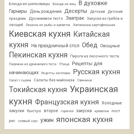
В духовке
Блюда из шелковицы
Блюда из яиц
Десерты
Гарниры
День рождения
Детский
Детский
Завтрак
Дрожжевое тесто
праздник
Закуски из грибов и
овощей
Запеканка картофельная
Закуски из рыбы и креветок
Киевская кухня
Китайская
кухня
Обед
На праздничный стол
Овощные
Пекинская кухня
Пироги из песочного теста
Рецепты для
Птица
Пирожки из дрожжевого теста
Русская кухня
начинающих
Рецепты заготовок
Салаты без майонеза
Свинина
Салат с сыром
Украинская
Токийская кухня
кухня
Французская кухня
Холодные
закуски
второе
закуска
быстро
пост
горячее
креветки
японская кухня
ужин
рис
соевый соус