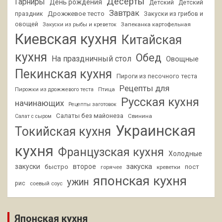
Десерты
Гарниры
День рождения
Детский
Детский
Завтрак
Дрожжевое тесто
праздник
Закуски из грибов и
овощей
Запеканка картофельная
Закуски из рыбы и креветок
Киевская кухня
Китайская
кухня
Обед
На праздничный стол
Овощные
Пекинская кухня
Пироги из песочного теста
Рецепты для
Птица
Пирожки из дрожжевого теста
Русская кухня
начинающих
Рецепты заготовок
Салаты без майонеза
Свинина
Салат с сыром
Украинская
Токийская кухня
кухня
Французская кухня
Холодные
закуски
второе
закуска
быстро
пост
горячее
креветки
японская кухня
ужин
рис
соевый соус
Японская кухня