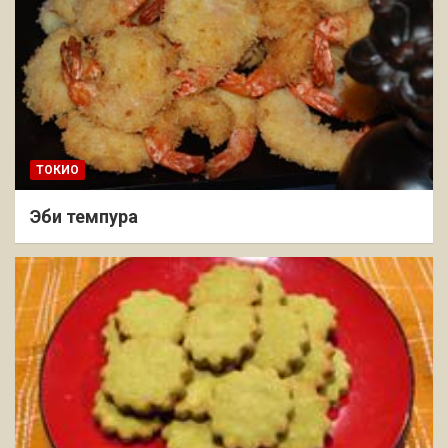
ТОКИО
Эби темпура