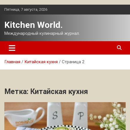
Перейти
Пятница, 7 августа, 2026
к
содержимому
Kitchen World.
Международный кулинарный журнал.
Главная
Китайская кухня
Страница 2
Метка:
Китайская кухня