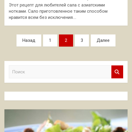
Этот рецепт для любителей сала с азиатскими
нотками. Сало приготовленное таким способом
нравится всем без исключения.…
Пагинация
Назад
1
2
3
Далее
записей
П
о
и
с
к