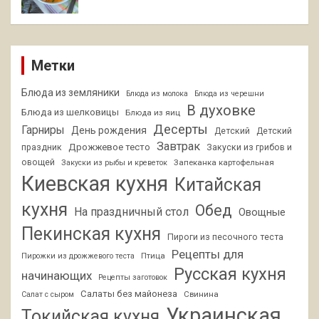
Метки
Блюда из земляники
Блюда из молока
Блюда из черешни
В духовке
Блюда из шелковицы
Блюда из яиц
Десерты
Гарниры
День рождения
Детский
Детский
Завтрак
Дрожжевое тесто
праздник
Закуски из грибов и
овощей
Запеканка картофельная
Закуски из рыбы и креветок
Киевская кухня
Китайская
кухня
Обед
На праздничный стол
Овощные
Пекинская кухня
Пироги из песочного теста
Рецепты для
Птица
Пирожки из дрожжевого теста
Русская кухня
начинающих
Рецепты заготовок
Салаты без майонеза
Свинина
Салат с сыром
Украинская
Токийская кухня