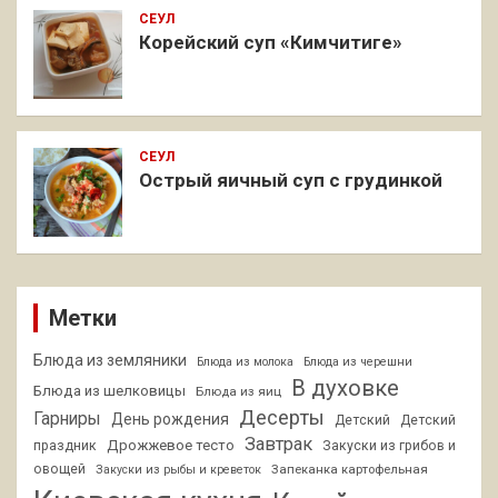
СЕУЛ
Корейский суп «Кимчитиге»
СЕУЛ
Острый яичный суп с грудинкой
Метки
Блюда из земляники
Блюда из молока
Блюда из черешни
В духовке
Блюда из шелковицы
Блюда из яиц
Десерты
Гарниры
День рождения
Детский
Детский
Завтрак
Дрожжевое тесто
праздник
Закуски из грибов и
овощей
Запеканка картофельная
Закуски из рыбы и креветок