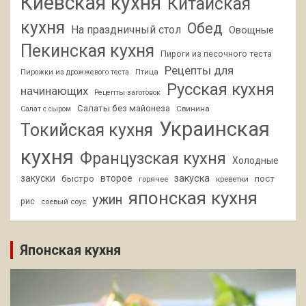
Киевская кухня
Китайская
кухня
Обед
На праздничный стол
Овощные
Пекинская кухня
Пироги из песочного теста
Рецепты для
Птица
Пирожки из дрожжевого теста
Русская кухня
начинающих
Рецепты заготовок
Салаты без майонеза
Свинина
Салат с сыром
Украинская
Токийская кухня
кухня
Французская кухня
Холодные
закуски
второе
закуска
быстро
пост
горячее
креветки
японская кухня
ужин
рис
соевый соус
Японская кухня