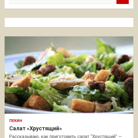
о
и
с
к
ПЕКИН
Салат «Хрустящий»
Рассказываю, как приготовить салат "Хрустящий" —