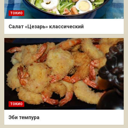
ТОКИО
Салат «Цезарь» классический
ТОКИО
Эби темпура