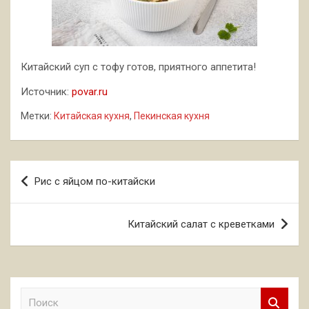
Китайский суп с тофу готов, приятного аппетита!
Источник:
povar.ru
Метки:
Китайская кухня
,
Пекинская кухня
Навигация
Рис с яйцом по-китайски
по
записям
Китайский салат с креветками
П