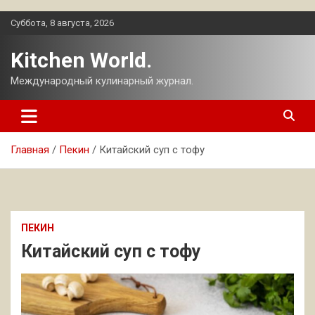
Перейти
Суббота, 8 августа, 2026
к
содержимому
Kitchen World.
Международный кулинарный журнал.
Главная
Пекин
Китайский суп с тофу
ПЕКИН
Китайский суп с тофу