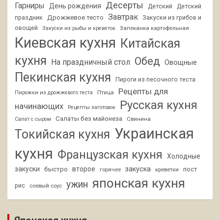
Десерты
Гарниры
День рождения
Детский
Детский
Завтрак
Дрожжевое тесто
праздник
Закуски из грибов и
овощей
Запеканка картофельная
Закуски из рыбы и креветок
Киевская кухня
Китайская
кухня
Обед
На праздничный стол
Овощные
Пекинская кухня
Пироги из песочного теста
Рецепты для
Птица
Пирожки из дрожжевого теста
Русская кухня
начинающих
Рецепты заготовок
Салаты без майонеза
Свинина
Салат с сыром
Украинская
Токийская кухня
кухня
Французская кухня
Холодные
закуски
второе
закуска
быстро
пост
горячее
креветки
японская кухня
ужин
рис
соевый соус