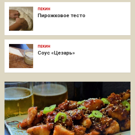
ПЕКИН
Пирожковое тесто
ПЕКИН
Соус «Цезарь»