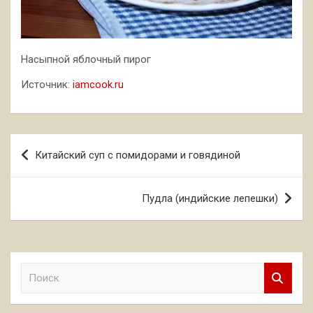
Насыпной яблочный пирог
Источник:
iamcook.ru
Навигация
Китайский суп с помидорами и говядиной
по
записям
Пудла (индийские лепешки)
П
о
и