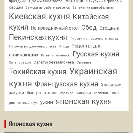
Завтрак
Дрожжевое тесто
праздник
Закуски из грибов и
овощей
Запеканка картофельная
Закуски из рыбы и креветок
Киевская кухня
Китайская
кухня
Обед
На праздничный стол
Овощные
Пекинская кухня
Пироги из песочного теста
Рецепты для
Птица
Пирожки из дрожжевого теста
Русская кухня
начинающих
Рецепты заготовок
Салаты без майонеза
Свинина
Салат с сыром
Украинская
Токийская кухня
кухня
Французская кухня
Холодные
закуски
второе
закуска
быстро
пост
горячее
креветки
японская кухня
ужин
рис
соевый соус
Японская кухня