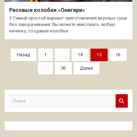
Рисовые колобки «Онигири»
3 Самый простой вариант приготовления вкусных суши
без заворачивания. Вы можете миксовать любую
начинку, создавая колобки…
Пагинация
Назад
1
…
14
15
16
записей
…
30
Далее
П
о
и
с
к