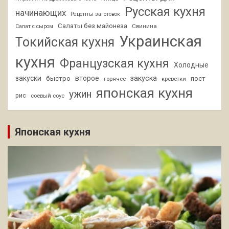
Русская кухня
начинающих
Рецепты заготовок
Салаты без майонеза
Свинина
Салат с сыром
Украинская
Токийская кухня
кухня
Французская кухня
Холодные
закуски
второе
закуска
быстро
пост
горячее
креветки
японская кухня
ужин
рис
соевый соус
Японская кухня