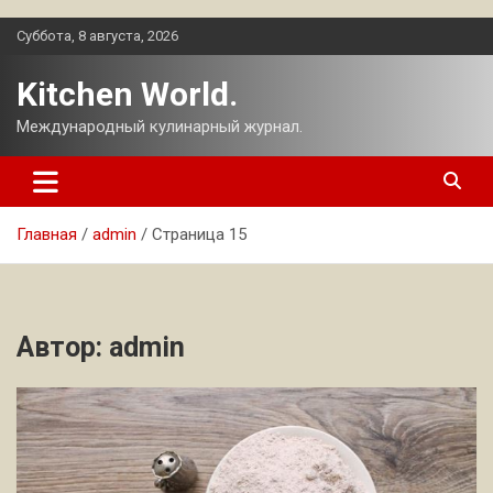
Перейти
Суббота, 8 августа, 2026
к
содержимому
Kitchen World.
Международный кулинарный журнал.
Главная
admin
Страница 15
Автор:
admin