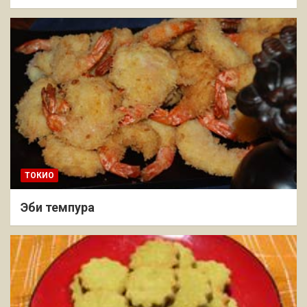
ТОКИО
Эби темпура