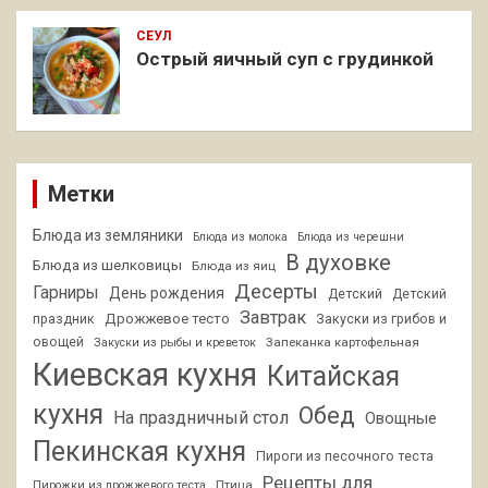
СЕУЛ
Острый яичный суп с грудинкой
Метки
Блюда из земляники
Блюда из молока
Блюда из черешни
В духовке
Блюда из шелковицы
Блюда из яиц
Десерты
Гарниры
День рождения
Детский
Детский
Завтрак
Дрожжевое тесто
праздник
Закуски из грибов и
овощей
Запеканка картофельная
Закуски из рыбы и креветок
Киевская кухня
Китайская
кухня
Обед
На праздничный стол
Овощные
Пекинская кухня
Пироги из песочного теста
Рецепты для
Птица
Пирожки из дрожжевого теста