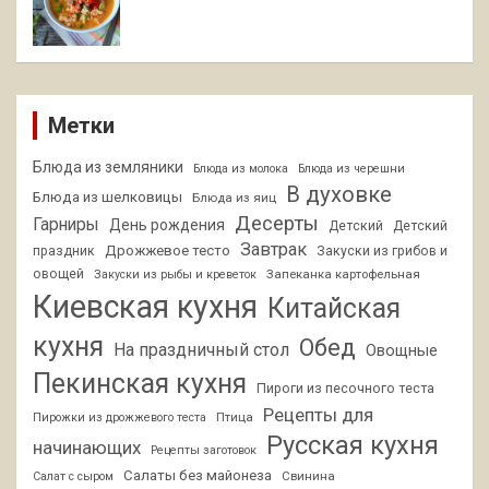
Метки
Блюда из земляники
Блюда из молока
Блюда из черешни
В духовке
Блюда из шелковицы
Блюда из яиц
Десерты
Гарниры
День рождения
Детский
Детский
Завтрак
Дрожжевое тесто
праздник
Закуски из грибов и
овощей
Запеканка картофельная
Закуски из рыбы и креветок
Киевская кухня
Китайская
кухня
Обед
На праздничный стол
Овощные
Пекинская кухня
Пироги из песочного теста
Рецепты для
Птица
Пирожки из дрожжевого теста
Русская кухня
начинающих
Рецепты заготовок
Салаты без майонеза
Свинина
Салат с сыром