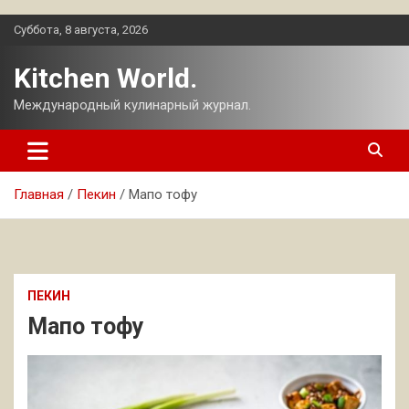
Перейти
Суббота, 8 августа, 2026
к
содержимому
Kitchen World.
Международный кулинарный журнал.
Главная
Пекин
Мапо тофу
ПЕКИН
Мапо тофу