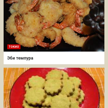
ТОКИО
Эби темпура