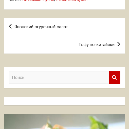
Навигация
Японский огуречный салат
по
записям
Тофу по-китайски
П
о
и
с
к