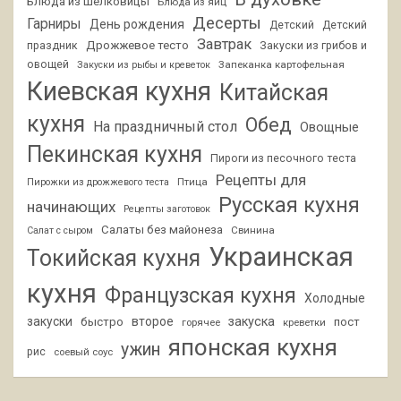
Блюда из шелковицы
Блюда из яиц
Десерты
Гарниры
День рождения
Детский
Детский
Завтрак
Дрожжевое тесто
праздник
Закуски из грибов и
овощей
Запеканка картофельная
Закуски из рыбы и креветок
Киевская кухня
Китайская
кухня
Обед
На праздничный стол
Овощные
Пекинская кухня
Пироги из песочного теста
Рецепты для
Птица
Пирожки из дрожжевого теста
Русская кухня
начинающих
Рецепты заготовок
Салаты без майонеза
Свинина
Салат с сыром
Украинская
Токийская кухня
кухня
Французская кухня
Холодные
закуски
второе
закуска
быстро
пост
горячее
креветки
японская кухня
ужин
рис
соевый соус