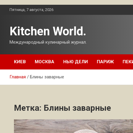
Перейти
Пятница, 7 августа, 2026
к
содержимому
Kitchen World.
Международный кулинарный журнал.
КИЕВ
МОСКВА
НЬЮ ДЕЛИ
ПАРИЖ
ПЕК
Главная
Блины заварные
Метка:
Блины заварные