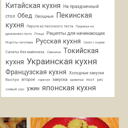
Китайская кухня
На праздничный
Пекинская
Обед
стол
Овощные
кухня
Пироги из песочного теста
Пирожки из
Рецепты для начинающих
Птица
дрожжевого теста
Русская кухня
Рецепты заготовок
Салат с сыром
Токийская
Салаты без майонеза
Свинина
Украинская кухня
кухня
Французская кухня
Холодные закуски
второе
закуска
быстро
пост
горячее
креветки
рис
японская кухня
ужин
соевый соус