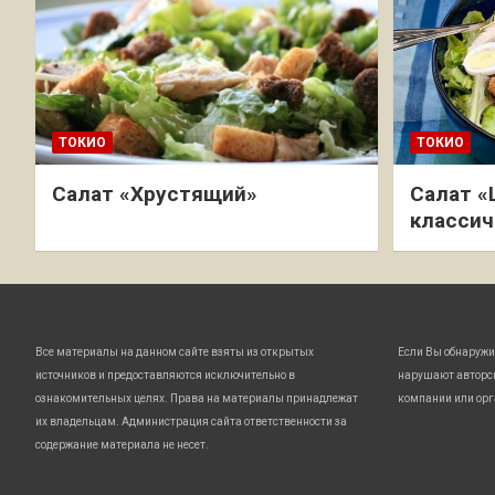
ТОКИО
ТОКИО
Салат «Хрустящий»
Салат «
классич
Все материалы на данном сайте взяты из открытых
Если Вы обнаружи
источников и предоставляются исключительно в
нарушают авторс
ознакомительных целях. Права на материалы принадлежат
компании или орг
их владельцам. Администрация сайта ответственности за
содержание материала не несет.