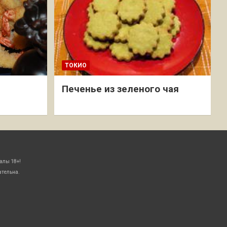
ТОКИО
Печенье из зеленого чая
алы 18+!
ательна.