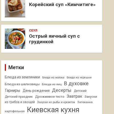
Корейский суп «Кимчитиге»
СЕУЛ
Острый яичный суп с
грудинкой
Метки
Блюда из земляники
Блюда из молока
Блюда из черешни
В духовке
Блюда из шелковицы
Блюда из яиц
Десерты
Гарниры
День рождения
Детский
Завтрак
Дрожжевое тесто
Детский праздник
Закуски
из грибов и овощей
Запеканка
Закуски из рыбы и креветок
Киевская кухня
картофельная