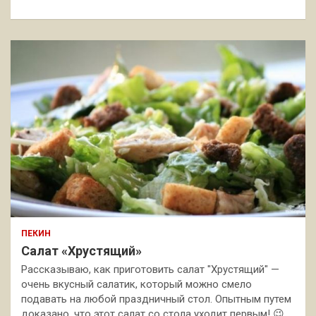
к
ПЕКИН
Салат «Хрустящий»
Рассказываю, как приготовить салат "Хрустящий" —
очень вкусный салатик, который можно смело
подавать на любой праздничный стол. Опытным путем
доказано, что этот салат со стола уходит первым! 😉