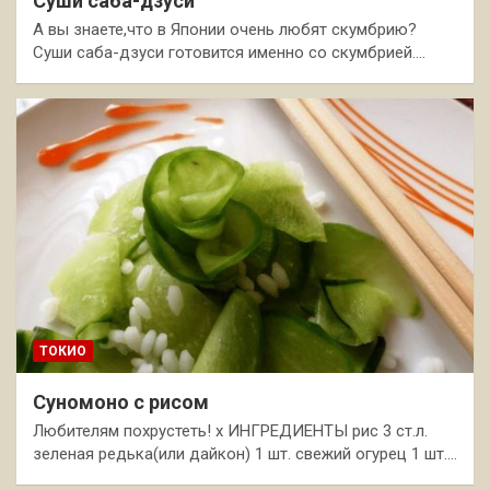
Суши саба-дзуси
А вы знаете,что в Японии очень любят скумбрию?
Суши саба-дзуси готовится именно со скумбрией.…
ТОКИО
Суномоно с рисом
Любителям похрустеть! x ИНГРЕДИЕНТЫ рис 3 ст.л.
зеленая редька(или дайкон) 1 шт. свежий огурец 1 шт.…