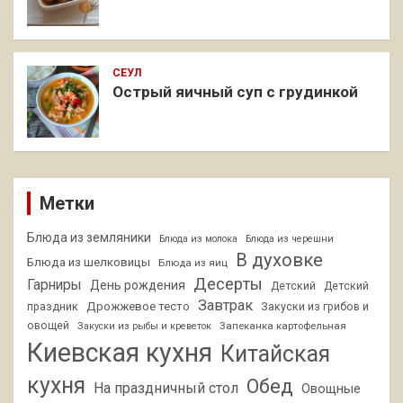
СЕУЛ
Острый яичный суп с грудинкой
Метки
Блюда из земляники
Блюда из молока
Блюда из черешни
В духовке
Блюда из шелковицы
Блюда из яиц
Десерты
Гарниры
День рождения
Детский
Детский
Завтрак
Дрожжевое тесто
праздник
Закуски из грибов и
овощей
Запеканка картофельная
Закуски из рыбы и креветок
Киевская кухня
Китайская
кухня
Обед
На праздничный стол
Овощные