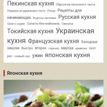
Пекинская кухня
Пироги из песочного теста
Рецепты для
Птица
Пирожки из дрожжевого теста
Русская кухня
начинающих
Рецепты заготовок
Салаты без майонеза
Свинина
Салат с сыром
Украинская
Токийская кухня
кухня
Французская кухня
Холодные
закуски
второе
закуска
быстро
пост
горячее
креветки
японская кухня
ужин
рис
соевый соус
Японская кухня