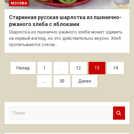
МОСКВА
Старинная русская шарлотка из пшенично-
ржаного хлеба с яблоками
Шарлотка из пшенично-ржаного хлеба может удивить
на первый взгляд, но это действительно вкусно. Хлеб
пропитывается соком…
Пагинация
Назад
1
…
12
13
14
записей
…
30
Далее
П
о
и
с