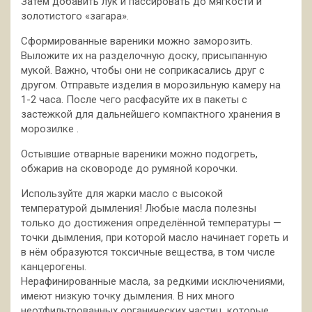
Затем добавить лук и пассировать до мягкости и
золотистого «загара».
Сформированные вареники можно заморозить.
Выложите их на разделочную доску, присыпанную
мукой. Важно, чтобы они не соприкасались друг с
другом. Отправьте изделия в морозильную камеру на
1-2 часа. После чего расфасуйте их в пакеты с
застежкой для дальнейшего компактного хранения в
морозилке .
Остывшие отварные вареники можно подогреть,
обжарив на сковороде до румяной корочки.
Используйте для жарки масло с высокой
температурой дымления! Любые масла полезны
только до достижения определённой температуры —
точки дымления, при которой масло начинает гореть и
в нём образуются токсичные вещества, в том числе
канцерогены.
Нерафинированные масла, за редкими исключениями,
имеют низкую точку дымления. В них много
неотфильтрованных органических частиц, которые