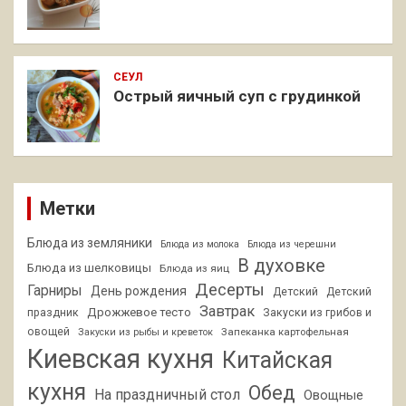
СЕУЛ
Острый яичный суп с грудинкой
Метки
Блюда из земляники
Блюда из молока
Блюда из черешни
В духовке
Блюда из шелковицы
Блюда из яиц
Десерты
Гарниры
День рождения
Детский
Детский
Завтрак
Дрожжевое тесто
праздник
Закуски из грибов и
овощей
Запеканка картофельная
Закуски из рыбы и креветок
Киевская кухня
Китайская
кухня
Обед
На праздничный стол
Овощные