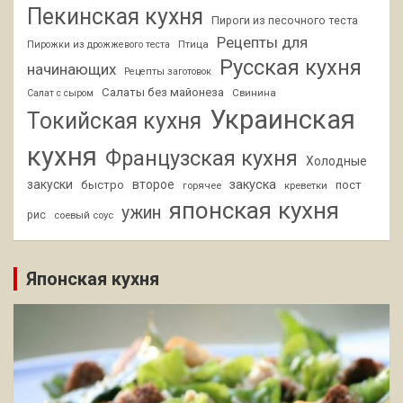
Пекинская кухня
Пироги из песочного теста
Рецепты для
Птица
Пирожки из дрожжевого теста
Русская кухня
начинающих
Рецепты заготовок
Салаты без майонеза
Свинина
Салат с сыром
Украинская
Токийская кухня
кухня
Французская кухня
Холодные
закуски
второе
закуска
быстро
пост
горячее
креветки
японская кухня
ужин
рис
соевый соус
Японская кухня