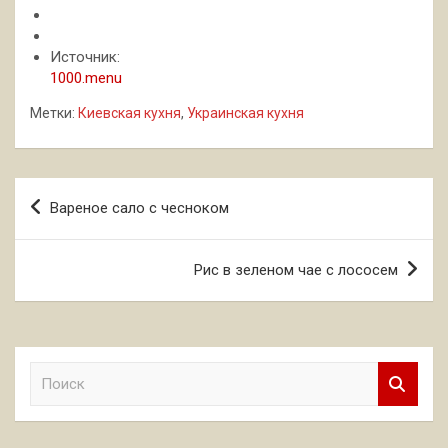
Источник:
1000.menu
Метки:
Киевская кухня
,
Украинская кухня
Навигация
Вареное сало с чесноком
по
записям
Рис в зеленом чае с лососем
П
о
и
с