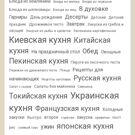
Блюда из земляники
Блюда из молока
Блюда из черешни
В духовке
Блюда из шелковицы
Блюда из яиц
Десерты
Гарниры
День рождения
Детский
Детский
Завтрак
Дрожжевое тесто
праздник
Закуски из грибов и
овощей
Запеканка картофельная
Закуски из рыбы и креветок
Киевская кухня
Китайская
кухня
Обед
На праздничный стол
Овощные
Пекинская кухня
Пироги из песочного теста
Рецепты для
Птица
Пирожки из дрожжевого теста
Русская кухня
начинающих
Рецепты заготовок
Салаты без майонеза
Свинина
Салат с сыром
Украинская
Токийская кухня
кухня
Французская кухня
Холодные
закуски
второе
закуска
быстро
пост
горячее
креветки
японская кухня
ужин
рис
соевый соус