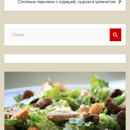
Слоёные пирожки с курицей, сыром и шпинатом
П
о
и
с
к