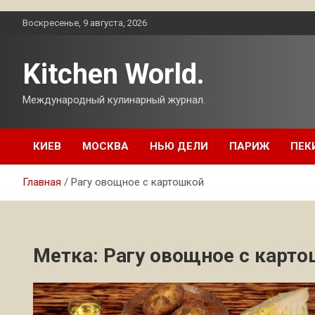
Перейти
Воскресенье, 9 августа, 2026
к
содержимому
Kitchen World.
Международный кулинарный журнал.
КИЕВ
МОСКВА
НЬЮ ДЕЛИ
ПАРИЖ
ПЕК
Главная
Рагу овощное с картошкой
Метка:
Рагу овощное с карт