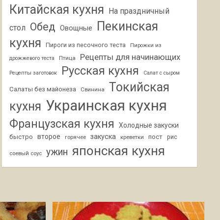
Китайская кухня
На праздничный
Пекинская
Обед
стол
Овощные
кухня
Пироги из песочного теста
Пирожки из
Рецепты для начинающих
Птица
дрожжевого теста
Русская кухня
Рецепты заготовок
Салат с сыром
Токийская
Салаты без майонеза
Свинина
Украинская кухня
кухня
Французская кухня
Холодные закуски
второе
закуска
быстро
пост
горячее
креветки
рис
японская кухня
ужин
соевый соус