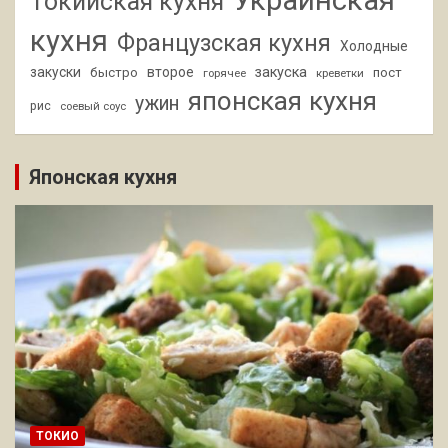
Токийская кухня
кухня
Французская кухня
Холодные
закуски
второе
закуска
быстро
пост
горячее
креветки
японская кухня
ужин
рис
соевый соус
Японская кухня
ТОКИО