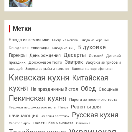
Метки
Блюда из земляники
Блюда из молока
Блюда из черешни
В духовке
Блюда из шелковицы
Блюда из яиц
Десерты
Гарниры
День рождения
Детский
Детский
Завтрак
Дрожжевое тесто
праздник
Закуски из грибов и
овощей
Запеканка картофельная
Закуски из рыбы и креветок
Киевская кухня
Китайская
кухня
Обед
На праздничный стол
Овощные
Пекинская кухня
Пироги из песочного теста
Рецепты для
Птица
Пирожки из дрожжевого теста
Русская кухня
начинающих
Рецепты заготовок
Салаты без майонеза
Свинина
Салат с сыром
Украинская