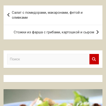
Навигация
Салат с помидорами, макаронами, фетой и
по
оливками
записям
Стожки из фарша с грибами, картошкой и сыром
П
о
и
с
к