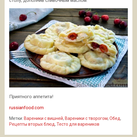
столу, дополнив сливочным маслом.
Приятного аппетита!
russianfood.com
Метки:
Вареники с вишней
,
Вареники с творогом
,
Обед
,
Рецепты вторых блюд
,
Тесто для вареников