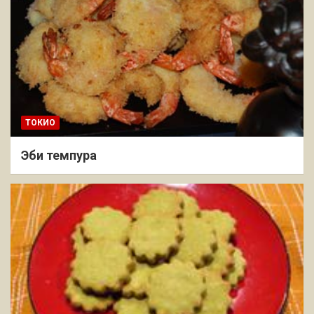
ТОКИО
Эби темпура