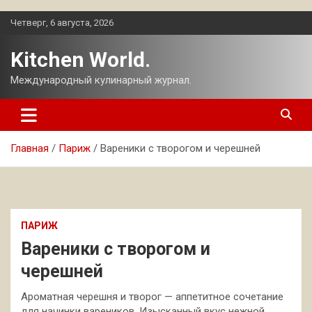
Перейти
Четверг, 6 августа, 2026
к
содержимому
Kitchen World.
Международный кулинарный журнал.
Главная
Париж
Вареники с творогом и черешней
ПАРИЖ
Вареники с творогом и
черешней
Ароматная черешня и творог — аппетитное сочетание
для начинки вареников. Изысканный вкус нежной