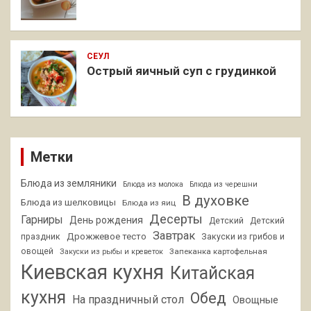
СЕУЛ
Острый яичный суп с грудинкой
Метки
Блюда из земляники
Блюда из молока
Блюда из черешни
В духовке
Блюда из шелковицы
Блюда из яиц
Десерты
Гарниры
День рождения
Детский
Детский
Завтрак
Дрожжевое тесто
праздник
Закуски из грибов и
овощей
Запеканка картофельная
Закуски из рыбы и креветок
Киевская кухня
Китайская
кухня
Обед
На праздничный стол
Овощные