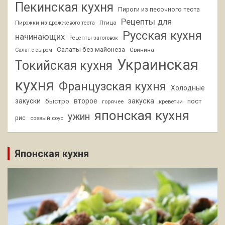
Пекинская кухня
Пироги из песочного теста
Рецепты для
Птица
Пирожки из дрожжевого теста
Русская кухня
начинающих
Рецепты заготовок
Салаты без майонеза
Свинина
Салат с сыром
Украинская
Токийская кухня
кухня
Французская кухня
Холодные
закуски
второе
закуска
быстро
пост
горячее
креветки
японская кухня
ужин
рис
соевый соус
Японская кухня