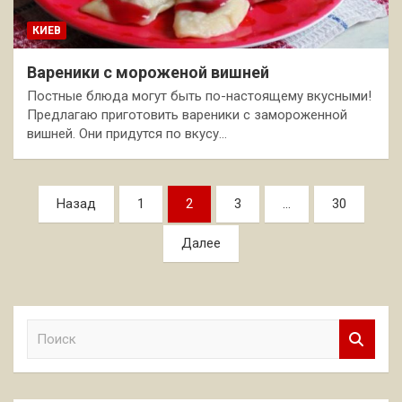
КИЕВ
Вареники с мороженой вишней
Постные блюда могут быть по-настоящему вкусными!
Предлагаю приготовить вареники с замороженной
вишней. Они придутся по вкусу…
Пагинация
Назад
1
2
3
…
30
записей
Далее
П
о
и
с