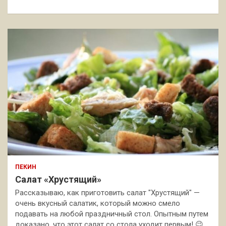
к
ПЕКИН
Салат «Хрустящий»
Рассказываю, как приготовить салат "Хрустящий" —
очень вкусный салатик, который можно смело
подавать на любой праздничный стол. Опытным путем
доказано, что этот салат со стола уходит первым! 😉