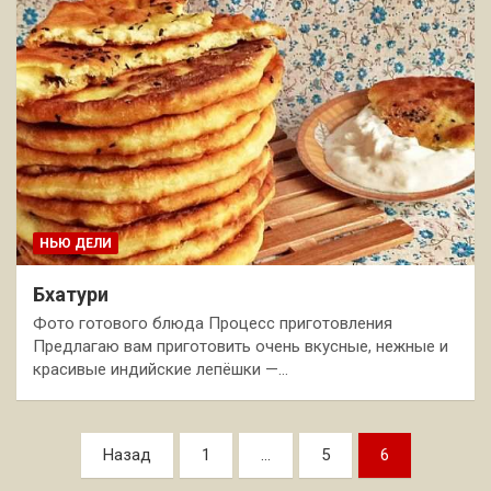
НЬЮ ДЕЛИ
Бхатури
Фото готового блюда Процесс приготовления
Предлагаю вам приготовить очень вкусные, нежные и
красивые индийские лепёшки —…
Пагинация
Назад
1
…
5
6
записей