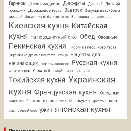
Десерты
Гарниры
День рождения
Детский
Детский
Завтрак
Дрожжевое тесто
праздник
Закуски из грибов и
овощей
Запеканка картофельная
Закуски из рыбы и креветок
Киевская кухня
Китайская
кухня
Обед
На праздничный стол
Овощные
Пекинская кухня
Пироги из песочного теста
Рецепты для
Птица
Пирожки из дрожжевого теста
Русская кухня
начинающих
Рецепты заготовок
Салаты без майонеза
Свинина
Салат с сыром
Украинская
Токийская кухня
кухня
Французская кухня
Холодные
закуски
второе
закуска
быстро
пост
горячее
креветки
японская кухня
ужин
рис
соевый соус