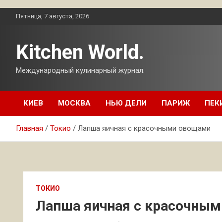
Перейти
Пятница, 7 августа, 2026
к
содержимому
Kitchen World.
Международный кулинарный журнал.
КИЕВ
МОСКВА
НЬЮ ДЕЛИ
ПАРИЖ
ПЕК
Главная
Токио
Лапша яичная с красочными овощами
ТОКИО
Лапша яичная с красочны