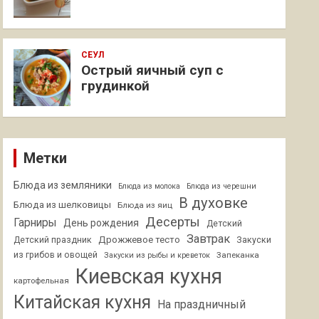
СЕУЛ
Острый яичный суп с
грудинкой
Метки
Блюда из земляники
Блюда из молока
Блюда из черешни
В духовке
Блюда из шелковицы
Блюда из яиц
Десерты
Гарниры
День рождения
Детский
Завтрак
Дрожжевое тесто
Детский праздник
Закуски
из грибов и овощей
Запеканка
Закуски из рыбы и креветок
Киевская кухня
картофельная
Китайская кухня
На праздничный