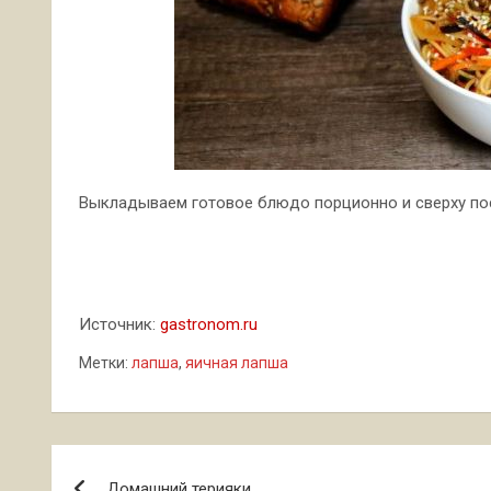
Выкладываем готовое блюдо порционно и сверху по
Источник:
gastronom.ru
Метки:
лапша
,
яичная лапша
Навигация
Домашний терияки