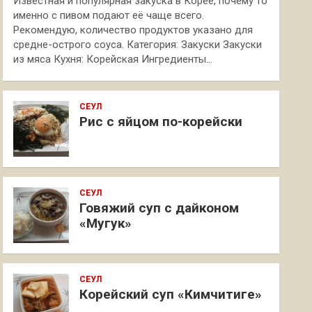
Известная и популярная закуска в Корее, почему то
именно с пивом подают её чаще всего.
Рекомендую, количество продуктов указано для
средне-острого соуса. Категория: Закуски Закуски
из мяса Кухня: Корейская Ингредиенты…
СЕУЛ
Рис с яйцом по-корейски
СЕУЛ
Говяжий суп с дайконом
«Мугук»
СЕУЛ
Корейский суп «Кимчитиге»