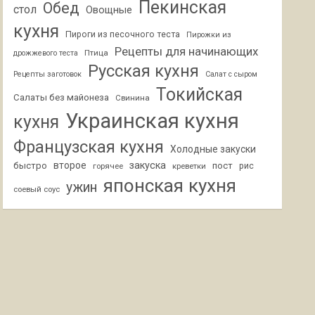
Пекинская
Обед
стол
Овощные
кухня
Пироги из песочного теста
Пирожки из
Рецепты для начинающих
Птица
дрожжевого теста
Русская кухня
Рецепты заготовок
Салат с сыром
Токийская
Салаты без майонеза
Свинина
Украинская кухня
кухня
Французская кухня
Холодные закуски
второе
закуска
быстро
пост
горячее
креветки
рис
японская кухня
ужин
соевый соус