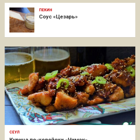
ПЕКИН
Соус «Цезарь»
СЕУЛ
Курица по-корейски «Чимэк»