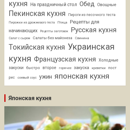
кухня
Обед
На праздничный стол
Овощные
Пекинская кухня
Пироги из песочного теста
Рецепты для
Птица
Пирожки из дрожжевого теста
Русская кухня
начинающих
Рецепты заготовок
Салаты без майонеза
Свинина
Салат с сыром
Украинская
Токийская кухня
кухня
Французская кухня
Холодные
закуски
второе
закуска
быстро
пост
горячее
креветки
японская кухня
ужин
рис
соевый соус
Японская кухня