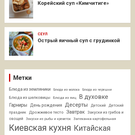
Корейский суп «Кимчитиге»
СЕУЛ
Острый яичный суп с грудинкой
Метки
Блюда из земляники
Блюда из молока
Блюда из черешни
В духовке
Блюда из шелковицы
Блюда из яиц
Десерты
Гарниры
День рождения
Детский
Детский
Завтрак
Дрожжевое тесто
праздник
Закуски из грибов и
овощей
Запеканка картофельная
Закуски из рыбы и креветок
Киевская кухня
Китайская