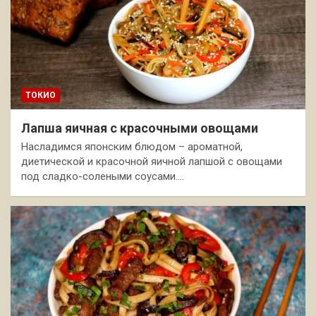
ТОКИО
Лапша яичная с красочными овощами
Насладимся японским блюдом – ароматной,
диетической и красочной яичной лапшой с овощами
под сладко-солеными соусами.…