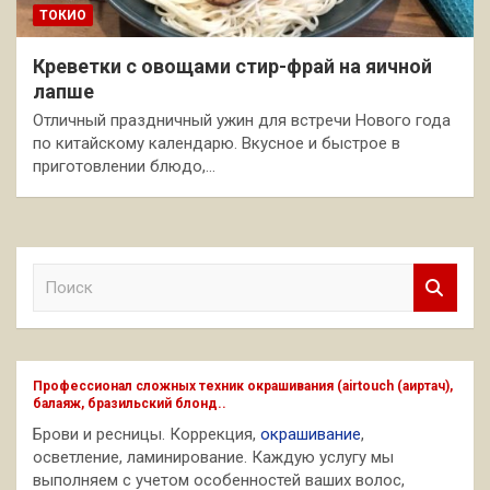
ТОКИО
Креветки с овощами стир-фрай на яичной
лапше
Отличный праздничный ужин для встречи Нового года
по китайскому календарю. Вкусное и быстрое в
приготовлении блюдо,…
П
о
и
с
к
Профессионал сложных техник окрашивания (airtouch (аиртач),
балаяж, бразильский блонд..
Брови и ресницы. Коррекция,
окрашивание
,
осветление, ламинирование. Каждую услугу мы
выполняем с учетом особенностей ваших волос,