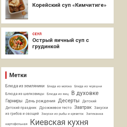
Корейский суп «Кимчитиге»
СЕУЛ
Острый яичный суп с
грудинкой
Метки
Блюда из земляники
Блюда из молока
Блюда из черешни
В духовке
Блюда из шелковицы
Блюда из яиц
Десерты
Гарниры
День рождения
Детский
Завтрак
Дрожжевое тесто
Детский праздник
Закуски
из грибов и овощей
Запеканка
Закуски из рыбы и креветок
Киевская кухня
картофельная