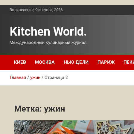
Перейти
Воскресенье, 9 августа, 2026
к
содержимому
Kitchen World.
Международный кулинарный журнал.
КИЕВ
МОСКВА
НЬЮ ДЕЛИ
ПАРИЖ
ПЕК
Главная
ужин
Страница 2
Метка:
ужин