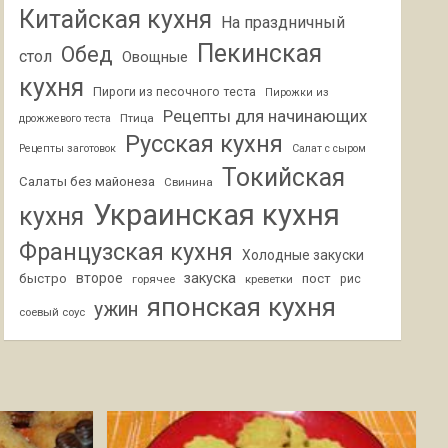
Китайская кухня
На праздничный
Пекинская
Обед
стол
Овощные
кухня
Пироги из песочного теста
Пирожки из
Рецепты для начинающих
Птица
дрожжевого теста
Русская кухня
Рецепты заготовок
Салат с сыром
Токийская
Салаты без майонеза
Свинина
Украинская кухня
кухня
Французская кухня
Холодные закуски
второе
закуска
быстро
пост
горячее
креветки
рис
японская кухня
ужин
соевый соус