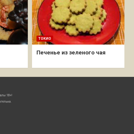
ТОКИО
Печенье из зеленого чая
алы 18+!
ательна.