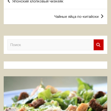
Японский хлопковый чизкейк
по
записям
Чайные яйца по-китайски
П
о
и
с
к