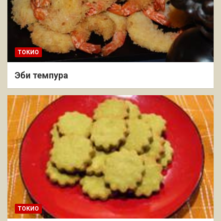
ТОКИО
Эби темпура
ТОКИО