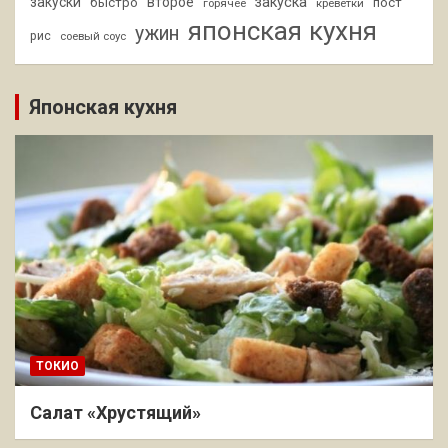
закуски
второе
закуска
быстро
пост
горячее
креветки
японская кухня
ужин
рис
соевый соус
Японская кухня
ТОКИО
Салат «Хрустящий»