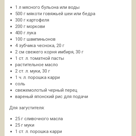
1 л мясного бульона или воды
500 г мякоти говяжьей шеи или бедра
300 г картофеля
200 г моркови
400 г лука
100 г шампиньонов
4 зубчика чеснока, 20 г
2 см свежего корня имбиря, 30 г
1 ст. л. томатной пасты
растительное масло
2 ст. л. муки, 30 г
1 ч. л. порошка карри
соль
свежемолотый черный перец
вареный японский рис для подачи
Для загустителя:
25 г сливочного масла
25 г муки
1 ст. л. порошка карри