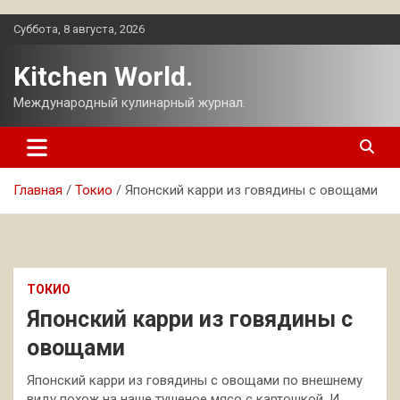
Перейти
Суббота, 8 августа, 2026
к
содержимому
Kitchen World.
Международный кулинарный журнал.
Главная
Токио
Японский карри из говядины с овощами
ТОКИО
Японский карри из говядины с
овощами
Японский карри из говядины с овощами по внешнему
виду похож на наше тушеное мясо с картошкой. И