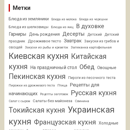
Метки
Блюда из земляники
Блюда из молока
Блюда из черешни
В духовке
Блюда из шелковицы
Блюда из яиц
Десерты
Гарниры
День рождения
Детский
Детский
Завтрак
Дрожжевое тесто
праздник
Закуски из грибов и
овощей
Запеканка картофельная
Закуски из рыбы и креветок
Киевская кухня
Китайская
кухня
Обед
На праздничный стол
Овощные
Пекинская кухня
Пироги из песочного теста
Рецепты для
Птица
Пирожки из дрожжевого теста
Русская кухня
начинающих
Рецепты заготовок
Салаты без майонеза
Свинина
Салат с сыром
Украинская
Токийская кухня
кухня
Французская кухня
Холодные