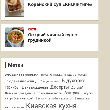
Корейский суп «Кимчитиге»
СЕУЛ
Острый яичный суп с
грудинкой
Метки
Блюда из земляники
Блюда из молока
Блюда из черешни
В духовке
Блюда из шелковицы
Блюда из яиц
Десерты
Гарниры
День рождения
Детский
Завтрак
Дрожжевое тесто
Детский праздник
Закуски
из грибов и овощей
Запеканка
Закуски из рыбы и креветок
Киевская кухня
картофельная