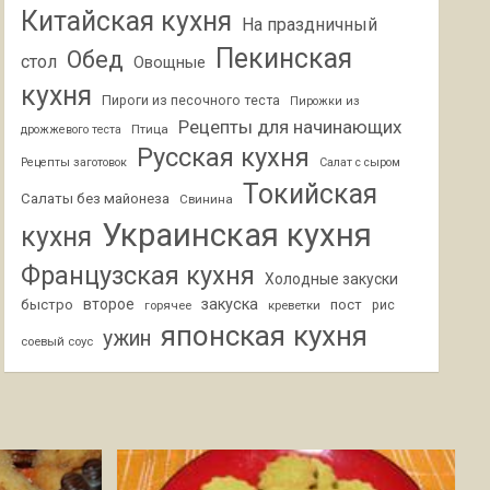
Китайская кухня
На праздничный
Пекинская
Обед
стол
Овощные
кухня
Пироги из песочного теста
Пирожки из
Рецепты для начинающих
Птица
дрожжевого теста
Русская кухня
Рецепты заготовок
Салат с сыром
Токийская
Салаты без майонеза
Свинина
Украинская кухня
кухня
Французская кухня
Холодные закуски
второе
закуска
быстро
пост
горячее
креветки
рис
японская кухня
ужин
соевый соус