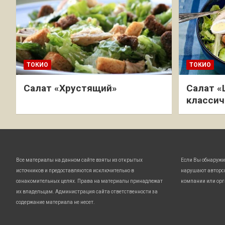
ТОКИО
ТОКИО
Салат «Хрустящий»
Салат «
классич
Все материалы на данном сайте взяты из открытых
Если Вы обнаружи
источников и предоставляются исключительно в
нарушают авторс
ознакомительных целях. Права на материалы принадлежат
компании или орг
их владельцам. Администрация сайта ответственности за
содержание материала не несет.