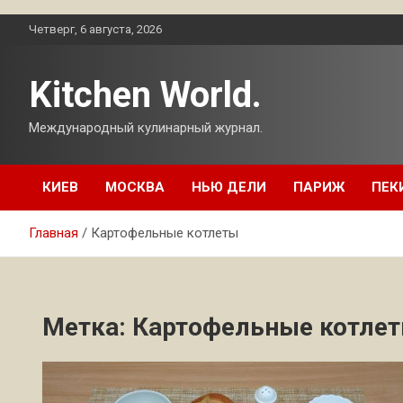
Перейти
Четверг, 6 августа, 2026
к
содержимому
Kitchen World.
Международный кулинарный журнал.
КИЕВ
МОСКВА
НЬЮ ДЕЛИ
ПАРИЖ
ПЕК
Главная
Картофельные котлеты
Метка:
Картофельные котле