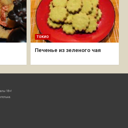
ТОКИО
Печенье из зеленого чая
алы 18+!
ательна.