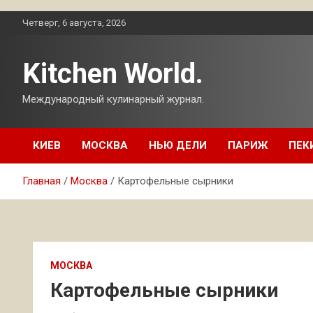
Перейти
Четверг, 6 августа, 2026
к
содержимому
Kitchen World.
Международный кулинарный журнал.
КИЕВ
МОСКВА
НЬЮ ДЕЛИ
ПАРИЖ
ПЕК
Главная
Москва
Картофельные сырники
МОСКВА
Картофельные сырники