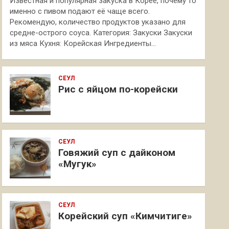
Известная и популярная закуска в Корее, почему то
именно с пивом подают её чаще всего.
Рекомендую, количество продуктов указано для
средне-острого соуса. Категория: Закуски Закуски
из мяса Кухня: Корейская Ингредиенты…
СЕУЛ
Рис с яйцом по-корейски
СЕУЛ
Говяжий суп с дайконом
«Мугук»
СЕУЛ
Корейский суп «Кимчитиге»