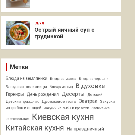
СЕУЛ
Острый яичный суп с
грудинкой
Метки
Блюда из земляники
Блюда из молока
Блюда из черешни
В духовке
Блюда из шелковицы
Блюда из яиц
Десерты
Гарниры
День рождения
Детский
Завтрак
Дрожжевое тесто
Детский праздник
Закуски
из грибов и овощей
Запеканка
Закуски из рыбы и креветок
Киевская кухня
картофельная
Китайская кухня
На праздничный