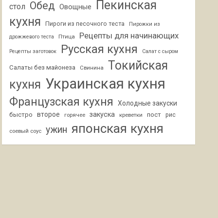
Пекинская
Обед
стол
Овощные
кухня
Пироги из песочного теста
Пирожки из
Рецепты для начинающих
Птица
дрожжевого теста
Русская кухня
Рецепты заготовок
Салат с сыром
Токийская
Салаты без майонеза
Свинина
Украинская кухня
кухня
Французская кухня
Холодные закуски
второе
закуска
быстро
пост
горячее
креветки
рис
японская кухня
ужин
соевый соус