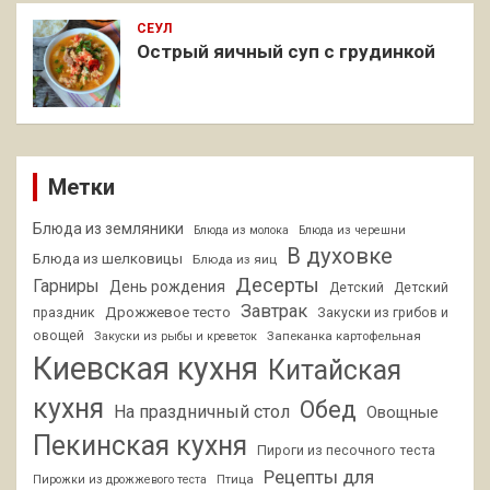
СЕУЛ
Острый яичный суп с грудинкой
Метки
Блюда из земляники
Блюда из молока
Блюда из черешни
В духовке
Блюда из шелковицы
Блюда из яиц
Десерты
Гарниры
День рождения
Детский
Детский
Завтрак
Дрожжевое тесто
праздник
Закуски из грибов и
овощей
Запеканка картофельная
Закуски из рыбы и креветок
Киевская кухня
Китайская
кухня
Обед
На праздничный стол
Овощные
Пекинская кухня
Пироги из песочного теста
Рецепты для
Птица
Пирожки из дрожжевого теста