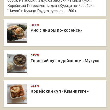
соуса. Категория: Закуски Закуски из мяса Кухня:
Корейская Ингредиенты для «Курица по-корейски
"Чимэк"»: Курица Грудка куриная — 500 г…
СЕУЛ
Рис с яйцом по-корейски
СЕУЛ
Говяжий суп с дайконом «Мугук»
СЕУЛ
Корейский суп «Кимчитиге»