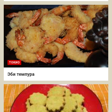
ТОКИО
Эби темпура