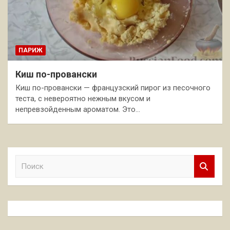
ПАРИЖ
Киш по-провански
Киш по-провански — французский пирог из песочного
теста, с невероятно нежным вкусом и
непревзойденным ароматом. Это…
П
о
и
с
к