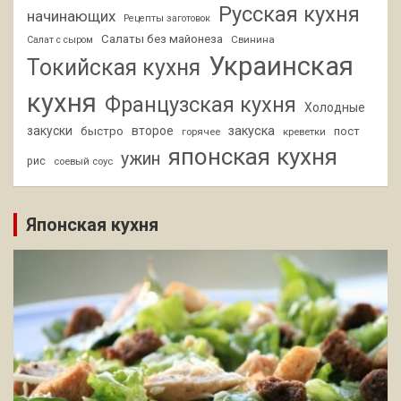
Русская кухня
начинающих
Рецепты заготовок
Салаты без майонеза
Свинина
Салат с сыром
Украинская
Токийская кухня
кухня
Французская кухня
Холодные
закуски
второе
закуска
быстро
пост
горячее
креветки
японская кухня
ужин
рис
соевый соус
Японская кухня