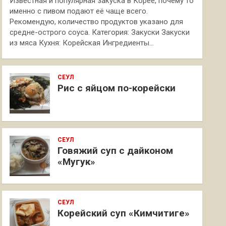
Известная и популярная закуска в Корее, почему то
именно с пивом подают её чаще всего.
Рекомендую, количество продуктов указано для
средне-острого соуса. Категория: Закуски Закуски
из мяса Кухня: Корейская Ингредиенты…
СЕУЛ
Рис с яйцом по-корейски
СЕУЛ
Говяжий суп с дайконом
«Мугук»
СЕУЛ
Корейский суп «Кимчитиге»