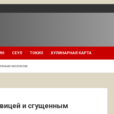
ИН
СЕУЛ
ТОКИО
КУЛИНАРНАЯ КАРТА
щенным молоком
овицей и сгущенным