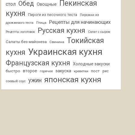
Пекинская
Обед
стол
Овощные
кухня
Пироги из песочного теста
Пирожки из
Рецепты для начинающих
Птица
дрожжевого теста
Русская кухня
Рецепты заготовок
Салат с сыром
Токийская
Салаты без майонеза
Свинина
Украинская кухня
кухня
Французская кухня
Холодные закуски
второе
закуска
быстро
пост
горячее
креветки
рис
японская кухня
ужин
соевый соус