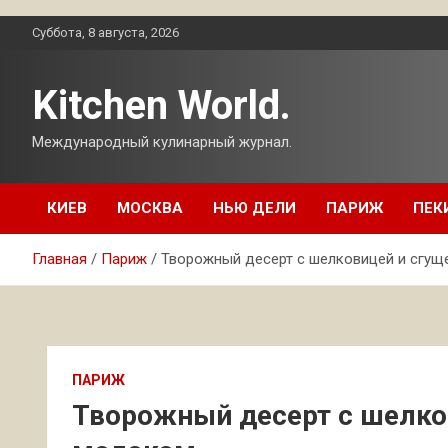
Перейти
Суббота, 8 августа, 2026
к
содержимому
Kitchen World.
Международный кулинарный журнал.
КИЕВ
МОСКВА
НЬЮ ДЕЛИ
ПАРИЖ
ПЕК
Главная
Париж
Творожный десерт с шелковицей и сгу
ПАРИЖ
Творожный десерт с шелк