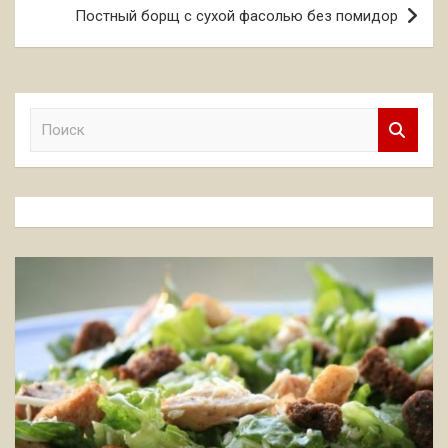
записям
Постный борщ с сухой фасолью без помидор
П
о
и
с
к