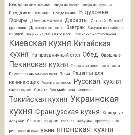
Блюда из земляники
Блюда из молока
Блюда из черешни
В духовке
Блюда из шелковицы
Блюда из яиц
Десерты
Гарниры
День рождения
Детский
Детский
Завтрак
Дрожжевое тесто
праздник
Закуски из грибов и
овощей
Запеканка картофельная
Закуски из рыбы и креветок
Киевская кухня
Китайская
кухня
Обед
На праздничный стол
Овощные
Пекинская кухня
Пироги из песочного теста
Рецепты для
Птица
Пирожки из дрожжевого теста
Русская кухня
начинающих
Рецепты заготовок
Салаты без майонеза
Свинина
Салат с сыром
Украинская
Токийская кухня
кухня
Французская кухня
Холодные
закуски
второе
закуска
быстро
пост
горячее
креветки
японская кухня
ужин
рис
соевый соус