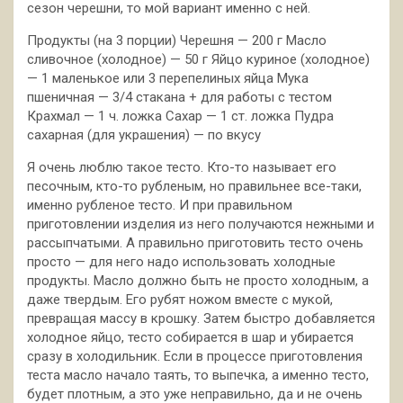
сезон черешни, то мой вариант именно с ней.
Продукты (на 3 порции) Черешня — 200 г Масло
сливочное (холодное) — 50 г Яйцо
куриное (холодное)
— 1 маленькое или 3 перепелиных яйца Мука
пшеничная — 3/4 стакана + для работы с тестом
Крахмал — 1 ч. ложка Сахар — 1 ст. ложка Пудра
сахарная (для украшения) — по вкусу
Я очень люблю такое тесто. Кто-то называет его
песочным, кто-то рубленым, но правильнее все-таки,
именно рубленое тесто. И при правильном
приготовлении изделия из него получаются нежными и
рассыпчатыми. А правильно приготовить тесто очень
просто — для него надо использовать холодные
продукты. Масло должно быть не просто холодным, а
даже твердым. Его рубят ножом вместе с мукой,
превращая массу в крошку. Затем быстро добавляется
холодное яйцо, тесто собирается в шар и убирается
сразу в холодильник. Если в процессе приготовления
теста масло начало таять, то выпечка, а именно тесто,
будет плотным, а это уже неправильно, да и не очень