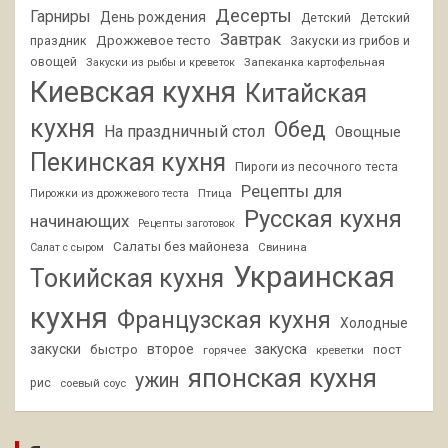
Десерты
Гарниры
День рождения
Детский
Детский
Завтрак
Дрожжевое тесто
праздник
Закуски из грибов и
овощей
Запеканка картофельная
Закуски из рыбы и креветок
Киевская кухня
Китайская
кухня
Обед
На праздничный стол
Овощные
Пекинская кухня
Пироги из песочного теста
Рецепты для
Птица
Пирожки из дрожжевого теста
Русская кухня
начинающих
Рецепты заготовок
Салаты без майонеза
Свинина
Салат с сыром
Украинская
Токийская кухня
кухня
Французская кухня
Холодные
закуски
второе
закуска
быстро
пост
горячее
креветки
японская кухня
ужин
рис
соевый соус