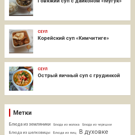
Говяжий суп с дайконом «Мугук»
СЕУЛ
Корейский суп «Кимчитиге»
СЕУЛ
Острый яичный суп с грудинкой
Метки
Блюда из земляники
Блюда из молока
Блюда из черешни
В духовке
Блюда из шелковицы
Блюда из яиц