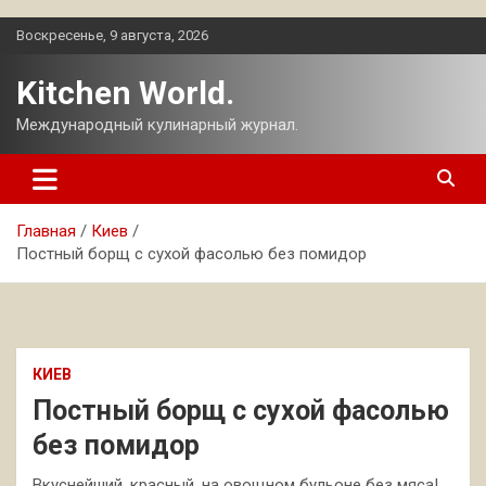
Перейти
Воскресенье, 9 августа, 2026
к
содержимому
Kitchen World.
Международный кулинарный журнал.
Главная
Киев
Постный борщ с сухой фасолью без помидор
КИЕВ
Постный борщ с сухой фасолью
без помидор
Вкуснейший, красный, на овощном бульоне без мяса!