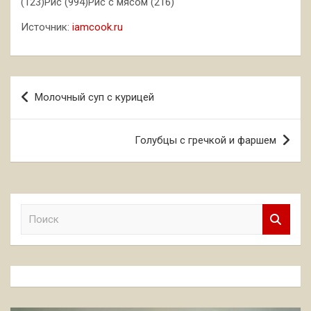
(123)Рис (994)Рис с мясом (216)
Источник:
iamcook.ru
Навигация
Молочный суп с курицей
по
записям
Голубцы с гречкой и фаршем
П
о
и
с
к