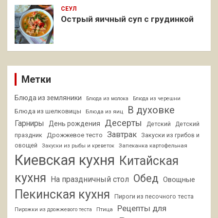
СЕУЛ
Острый яичный суп с грудинкой
Метки
Блюда из земляники
Блюда из молока
Блюда из черешни
В духовке
Блюда из шелковицы
Блюда из яиц
Десерты
Гарниры
День рождения
Детский
Детский
Завтрак
Дрожжевое тесто
праздник
Закуски из грибов и
овощей
Запеканка картофельная
Закуски из рыбы и креветок
Киевская кухня
Китайская
кухня
Обед
На праздничный стол
Овощные
Пекинская кухня
Пироги из песочного теста
Рецепты для
Птица
Пирожки из дрожжевого теста