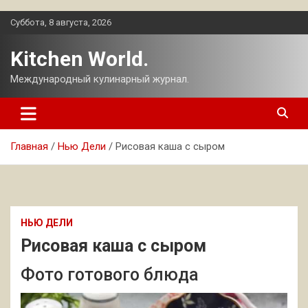
Перейти
Суббота, 8 августа, 2026
к
содержимому
Kitchen World.
Международный кулинарный журнал.
Главная
Нью Дели
Рисовая каша с сыром
НЬЮ ДЕЛИ
Рисовая каша с сыром
Фото готового блюда