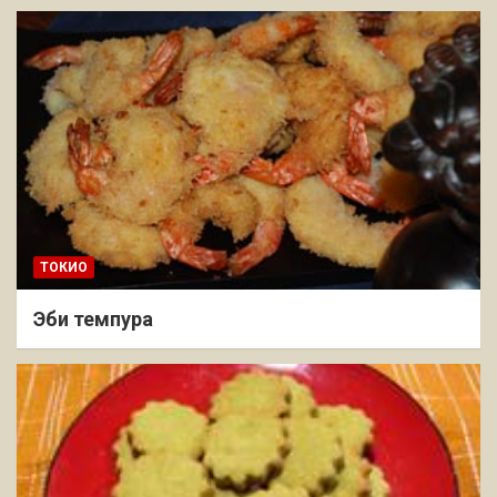
ТОКИО
Эби темпура