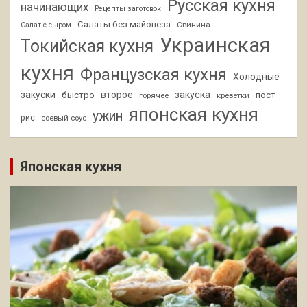
Русская кухня
начинающих
Рецепты заготовок
Салаты без майонеза
Свинина
Салат с сыром
Украинская
Токийская кухня
кухня
Французская кухня
Холодные
закуски
второе
закуска
быстро
пост
горячее
креветки
японская кухня
ужин
рис
соевый соус
Японская кухня