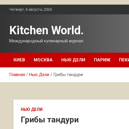
Перейти
Четверг, 6 августа, 2026
к
содержимому
Kitchen World.
Международный кулинарный журнал.
КИЕВ
МОСКВА
НЬЮ ДЕЛИ
ПАРИЖ
ПЕК
Главная
Нью Дели
Грибы тандури
НЬЮ ДЕЛИ
Грибы тандури