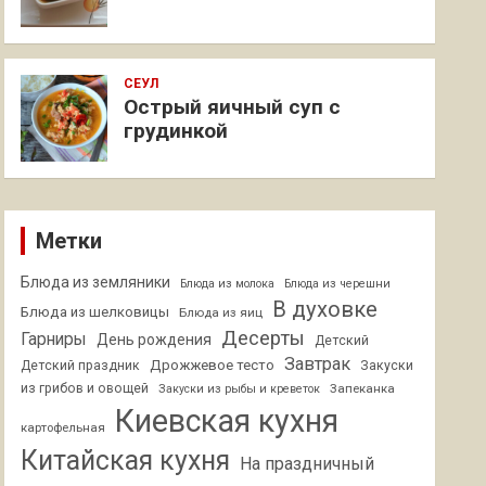
СЕУЛ
Острый яичный суп с
грудинкой
Метки
Блюда из земляники
Блюда из молока
Блюда из черешни
В духовке
Блюда из шелковицы
Блюда из яиц
Десерты
Гарниры
День рождения
Детский
Завтрак
Дрожжевое тесто
Детский праздник
Закуски
из грибов и овощей
Запеканка
Закуски из рыбы и креветок
Киевская кухня
картофельная
Китайская кухня
На праздничный