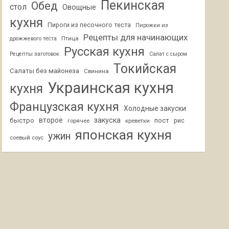
Пекинская
Обед
стол
Овощные
кухня
Пироги из песочного теста
Пирожки из
Рецепты для начинающих
Птица
дрожжевого теста
Русская кухня
Рецепты заготовок
Салат с сыром
Токийская
Салаты без майонеза
Свинина
Украинская кухня
кухня
Французская кухня
Холодные закуски
второе
закуска
быстро
пост
горячее
креветки
рис
японская кухня
ужин
соевый соус