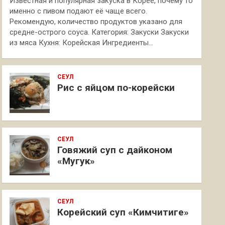
Известная и популярная закуска в Корее, почему то
именно с пивом подают её чаще всего.
Рекомендую, количество продуктов указано для
средне-острого соуса. Категория: Закуски Закуски
из мяса Кухня: Корейская Ингредиенты…
СЕУЛ
Рис с яйцом по-корейски
СЕУЛ
Говяжий суп с дайконом
«Мугук»
СЕУЛ
Корейский суп «Кимчитиге»